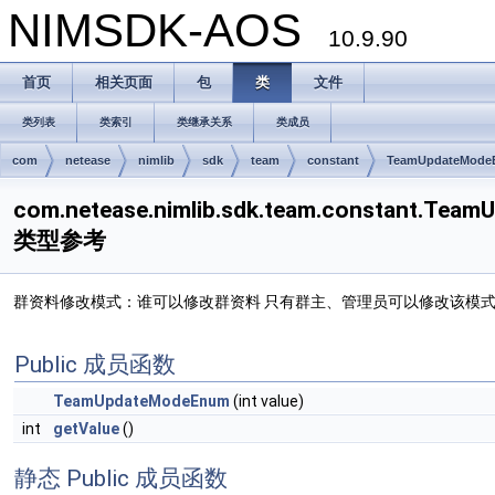
NIMSDK-AOS
10.9.90
首页
相关页面
包
类
文件
类列表
类索引
类继承关系
类成员
com
netease
nimlib
sdk
team
constant
TeamUpdateMode
com.netease.nimlib.sdk.team.constant.Te
类型参考
群资料修改模式：谁可以修改群资料 只有群主、管理员可以修改该模
Public 成员函数
TeamUpdateModeEnum
(int value)
int
getValue
()
静态 Public 成员函数