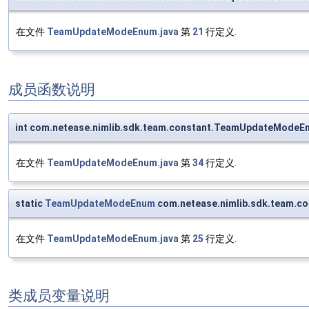
在文件
TeamUpdateModeEnum.java
第
21
行定义.
成员函数说明
int com.netease.nimlib.sdk.team.constant.TeamUpdateModeE
在文件
TeamUpdateModeEnum.java
第
34
行定义.
static
TeamUpdateModeEnum
com.netease.nimlib.sdk.team.
在文件
TeamUpdateModeEnum.java
第
25
行定义.
类成员变量说明