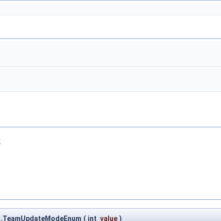
式
um.TeamUpdateModeEnum
(
int
value
)