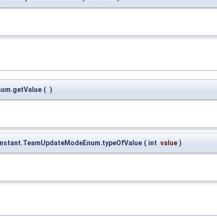
num.getValue
(
)
constant.TeamUpdateModeEnum.typeOfValue
(
int
value
)