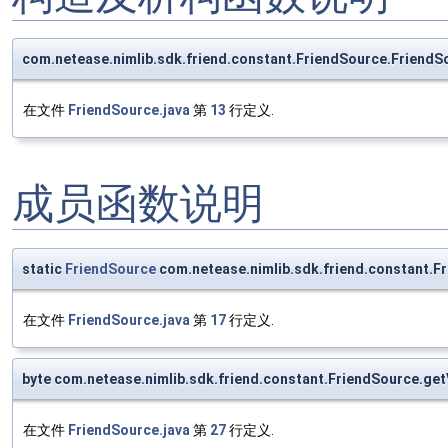
com.netease.nimlib.sdk.friend.constant.FriendSource.FriendS
在文件
FriendSource.java
第
13
行定义.
成员函数说明
static
FriendSource
com.netease.nimlib.sdk.friend.constant.F
在文件
FriendSource.java
第
17
行定义.
byte com.netease.nimlib.sdk.friend.constant.FriendSource.get
在文件
FriendSource.java
第
27
行定义.