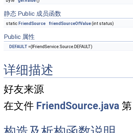
byte
getValue
()
静态 Public 成员函数
static
FriendSource
friendSourceOfValue
(int status)
Public 属性
DEFAULT
=(IFriendService.Source.DEFAULT)
详细描述
好友来源
在文件
FriendSource.java
构造及析构函数说明