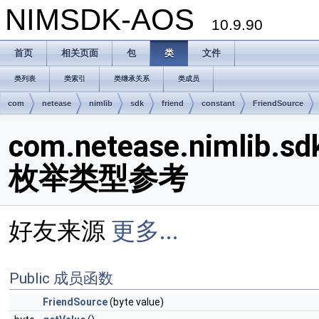
NIMSDK-AOS
10.9.90
首页
相关页面
包
类
文件
类列表
类索引
类继承关系
类成员
com
netease
nimlib
sdk
friend
constant
FriendSource
com.netease.nimlib.sdk
枚举类型参考
好友来源
更多...
Public 成员函数
FriendSource
(byte value)