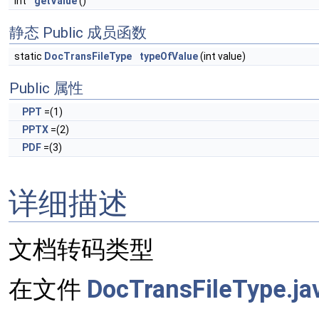
int
getValue
()
静态 Public 成员函数
static
DocTransFileType
typeOfValue
(int value)
Public 属性
PPT
=(1)
PPTX
=(2)
PDF
=(3)
详细描述
文档转码类型
在文件
DocTransFileType.ja