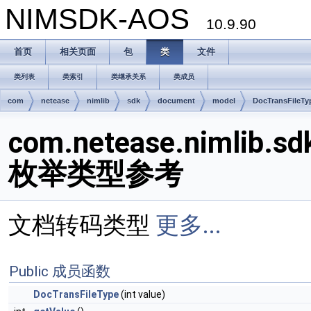
NIMSDK-AOS
10.9.90
首页
相关页面
包
类
文件
类列表
类索引
类继承关系
类成员
com
netease
nimlib
sdk
document
model
DocTransFileTy
com.netease.nimlib.sd
枚举类型参考
文档转码类型
更多...
Public 成员函数
DocTransFileType
(int value)