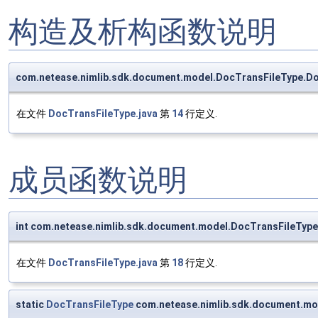
构造及析构函数说明
com.netease.nimlib.sdk.document.model.DocTransFileType.D
在文件
DocTransFileType.java
第
14
行定义.
成员函数说明
int com.netease.nimlib.sdk.document.model.DocTransFileType
在文件
DocTransFileType.java
第
18
行定义.
static
DocTransFileType
com.netease.nimlib.sdk.document.mo