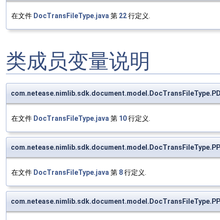
在文件
DocTransFileType.java
第
22
行定义.
类成员变量说明
com.netease.nimlib.sdk.document.model.DocTransFileType.PD
在文件
DocTransFileType.java
第
10
行定义.
com.netease.nimlib.sdk.document.model.DocTransFileType.PP
在文件
DocTransFileType.java
第
8
行定义.
com.netease.nimlib.sdk.document.model.DocTransFileType.PP