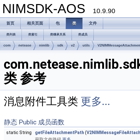
NIMSDK-AOS
10.9.90
首页
相关页面
包
类
文件
类列表
类索引
类继承关系
类成员
com
netease
nimlib
sdk
v2
utils
V2NIMMessageAttachment
com.netease.nimlib.sd
类 参考
消息附件工具类
更多...
静态 Public 成员函数
static String
getFileAttachmentPath
(
V2NIMMessageFileAttac
获取文件路径
更多...