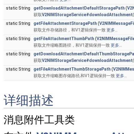
static String
getDownloadAttachmentDefaultStoragePath
(
V2
获取
V2NIMStorageService#downloadAttachment
static String
getFileAttachmentStoragePath
(
V2NIMMessageFi
获取文件存储路径，和V1逻辑保持一致
更多...
static String
getFileAttachmentThumbPath
(
V2NIMMessageFil
获取文件缩略图路径，和V1逻辑保持一致
更多...
static String
getDownloadAttachmentDefaultThumbStoragePa
获取
V2NIMStorageService#downloadAttachment
static String
getFileAttachmentThumbStoragePath
(
V2NIMMes
获取文件缩略图存储路径,和V1逻辑保持一致
更多...
详细描述
消息附件工具类