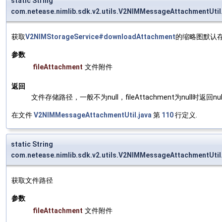
static String
com.netease.nimlib.sdk.v2.utils.V2NIMMessageAttachmentUt
获取
V2NIMStorageService#downloadAttachment
的缩略图默认
参数
fileAttachment
文件附件
返回
文件存储路径，一般不为null，fileAttachment为null时返回nul
在文件
V2NIMMessageAttachmentUtil.java
第
110
行定义.
static String
com.netease.nimlib.sdk.v2.utils.V2NIMMessageAttachmentUtil
获取文件路径
参数
fileAttachment
文件附件