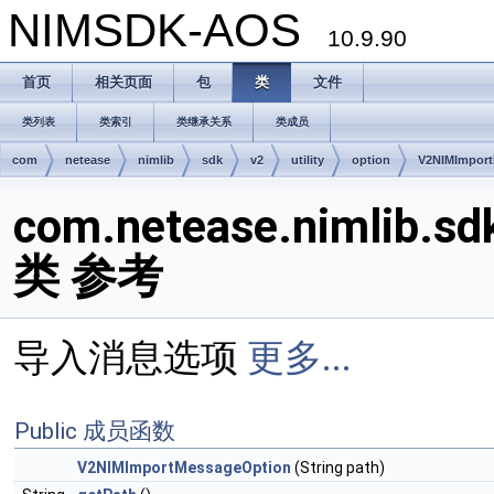
NIMSDK-AOS
10.9.90
首页
相关页面
包
类
文件
类列表
类索引
类继承关系
类成员
com
netease
nimlib
sdk
v2
utility
option
V2NIMImpor
com.netease.nimlib.sd
类 参考
导入消息选项
更多...
Public 成员函数
V2NIMImportMessageOption
(String path)