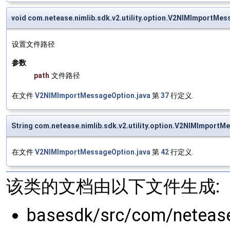
void com.netease.nimlib.sdk.v2.utility.option.V2NIMImportMe
设置文件路径
参数
path
文件路径
在文件
V2NIMImportMessageOption.java
第
37
行定义.
String com.netease.nimlib.sdk.v2.utility.option.V2NIMImportM
在文件
V2NIMImportMessageOption.java
第
42
行定义.
该类的文档由以下文件生成:
basesdk/src/com/netease/