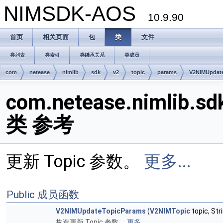
NIMSDK-AOS
10.9.90
首页
相关页面
包
类
文件
类列表
类索引
类继承关系
类成员
com
netease
nimlib
sdk
v2
topic
params
V2NIMUpdat
com.netease.nimlib.s
类 参考
更新 Topic 参数。
更多...
Public 成员函数
V2NIMUpdateTopicParams
(
V2NIMTopic
topic, Str
构造更新 Topic 参数。
更多...