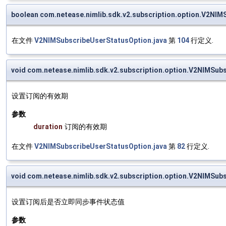
boolean com.netease.nimlib.sdk.v2.subscription.option.V2NIM
在文件
V2NIMSubscribeUserStatusOption.java
第
104
行定义.
void com.netease.nimlib.sdk.v2.subscription.option.V2NIMSub
设置订阅的有效期
参数
duration
订阅的有效期
在文件
V2NIMSubscribeUserStatusOption.java
第
82
行定义.
void com.netease.nimlib.sdk.v2.subscription.option.V2NIMSu
设置订阅后是否立即同步事件状态值
参数