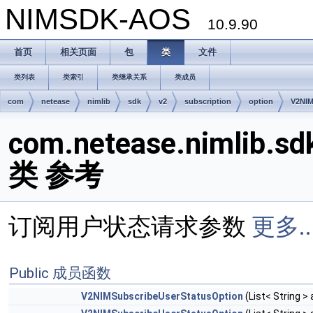
NIMSDK-AOS
10.9.90
首页
相关页面
包
类
文件
类列表
类索引
类继承关系
类成员
com
netease
nimlib
sdk
v2
subscription
option
V2NIM
com.netease.nimlib.sd
类 参考
订阅用户状态请求参数
更多..
Public 成员函数
V2NIMSubscribeUserStatusOption
(List< String >