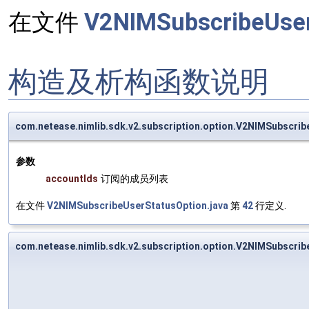
在文件
V2NIMSubscribeUser
构造及析构函数说明
com.netease.nimlib.sdk.v2.subscription.option.V2NIMSubscr
参数
accountIds
订阅的成员列表
在文件
V2NIMSubscribeUserStatusOption.java
第
42
行定义.
com.netease.nimlib.sdk.v2.subscription.option.V2NIMSubscr