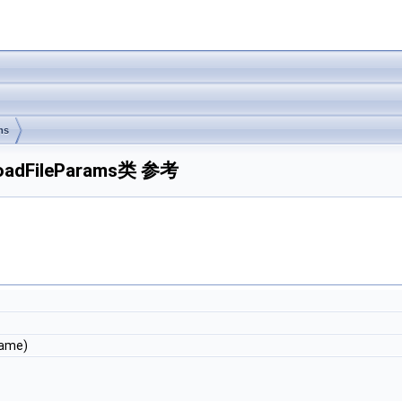
ms
ploadFileParams类 参考
Name)