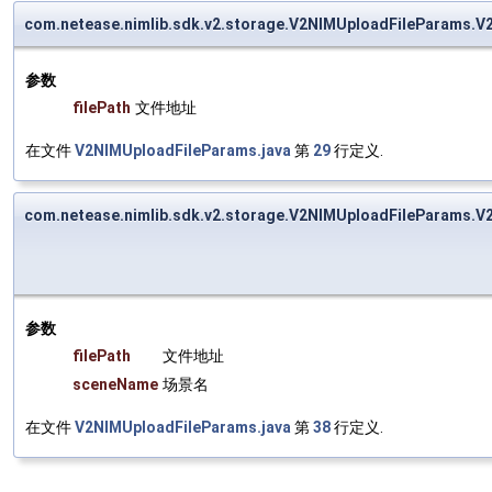
com.netease.nimlib.sdk.v2.storage.V2NIMUploadFileParams.
参数
filePath
文件地址
在文件
V2NIMUploadFileParams.java
第
29
行定义.
com.netease.nimlib.sdk.v2.storage.V2NIMUploadFileParams.
参数
filePath
文件地址
sceneName
场景名
在文件
V2NIMUploadFileParams.java
第
38
行定义.