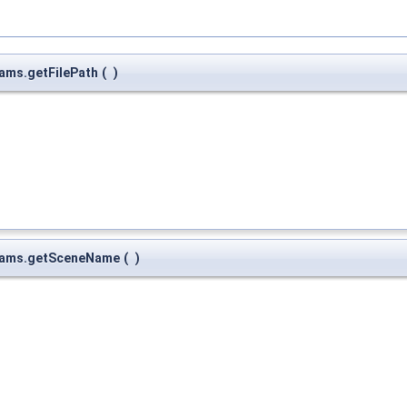
ams.getFilePath
(
)
arams.getSceneName
(
)