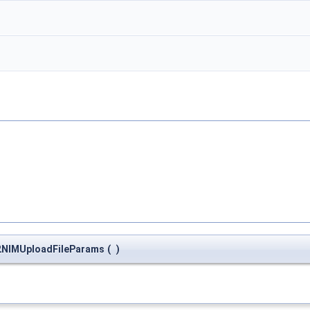
V2NIMUploadFileParams
(
)