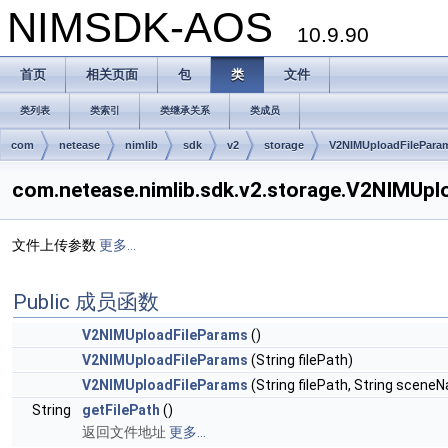
NIMSDK-AOS
10.9.90
首页
相关页面
包
类
文件
类列表
类索引
类继承关系
类成员
com
netease
nimlib
sdk
v2
storage
V2NIMUploadFilePara
com.netease.nimlib.sdk.v2.storage.V2NIMU
文件上传参数
更多...
Public 成员函数
V2NIMUploadFileParams
()
V2NIMUploadFileParams
(String filePath)
V2NIMUploadFileParams
(String filePath, String scene
String
getFilePath
()
返回文件地址
更多...