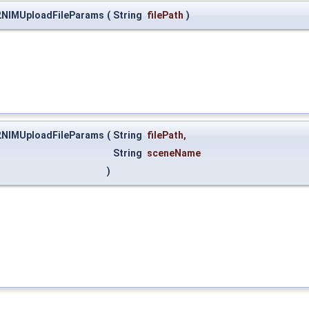
V2NIMUploadFileParams
(
String
filePath
)
V2NIMUploadFileParams
(
String
filePath
,
String
sceneName
)