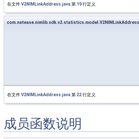
在文件
V2NIMLinkAddress.java
第
19
行定义.
com.netease.nimlib.sdk.v2.statistics.model.V2NIMLinkAddre
在文件
V2NIMLinkAddress.java
第
22
行定义.
成员函数说明