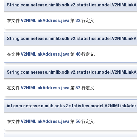
String com.netease.nimlib.sdk.v2.statistics.model.V2NIMLinkA
在文件
V2NIMLinkAddress.java
第
32
行定义.
String com.netease.nimlib.sdk.v2.statistics.model.V2NIMLink
在文件
V2NIMLinkAddress.java
第
48
行定义.
String com.netease.nimlib.sdk.v2.statistics.model.V2NIMLink
在文件
V2NIMLinkAddress.java
第
52
行定义.
int com.netease.nimlib.sdk.v2.statistics.model.V2NIMLinkAdd
在文件
V2NIMLinkAddress.java
第
56
行定义.