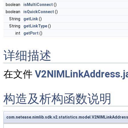
boolean
isMultiConnect
()
boolean
isQuickConnect
()
String
getLink
()
String
getLinkType
()
int
getPort
()
详细描述
在文件
V2NIMLinkAddress.j
构造及析构函数说明
com.netease.nimlib.sdk.v2.statistics.model.V2NIMLinkAddre