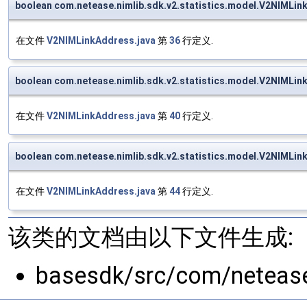
boolean com.netease.nimlib.sdk.v2.statistics.model.V2NIMLin
在文件
V2NIMLinkAddress.java
第
36
行定义.
boolean com.netease.nimlib.sdk.v2.statistics.model.V2NIMLin
在文件
V2NIMLinkAddress.java
第
40
行定义.
boolean com.netease.nimlib.sdk.v2.statistics.model.V2NIMLi
在文件
V2NIMLinkAddress.java
第
44
行定义.
该类的文档由以下文件生成:
basesdk/src/com/netease/