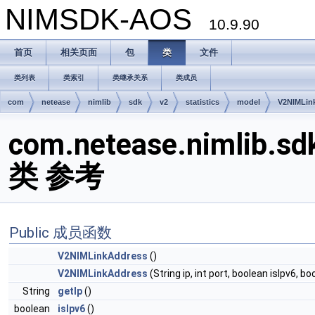
NIMSDK-AOS
10.9.90
首页
相关页面
包
类
文件
类列表
类索引
类继承关系
类成员
com
netease
nimlib
sdk
v2
statistics
model
V2NIMLin
com.netease.nimlib.sd
类 参考
Public 成员函数
V2NIMLinkAddress
()
V2NIMLinkAddress
(String ip, int port, boolean isIpv6, 
String
getIp
()
boolean
isIpv6
()