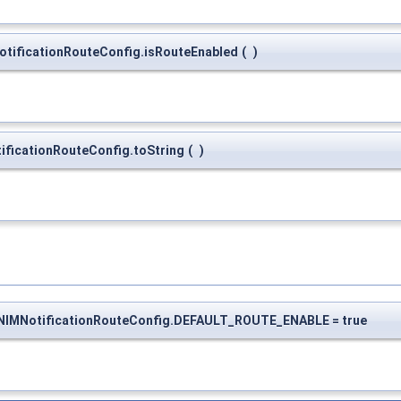
NotificationRouteConfig.isRouteEnabled
(
)
tificationRouteConfig.toString
(
)
.V2NIMNotificationRouteConfig.DEFAULT_ROUTE_ENABLE = true