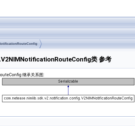
otificationRouteConfig
fig.V2NIMNotificationRouteConfig类 参考
ionRouteConfig 继承关系图: