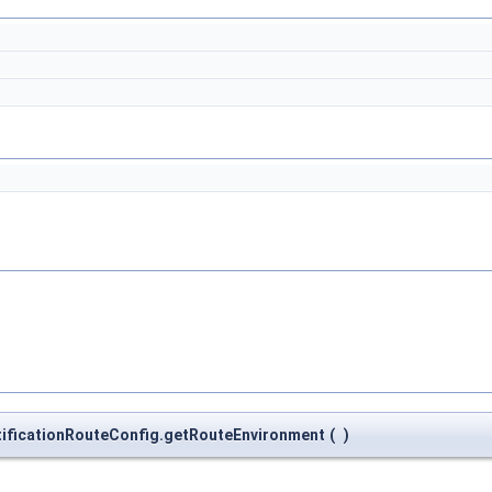
otificationRouteConfig.getRouteEnvironment
(
)