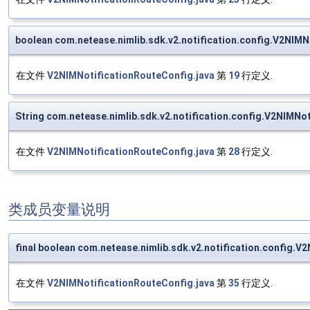
boolean com.netease.nimlib.sdk.v2.notification.config.V2NIM
在文件
V2NIMNotificationRouteConfig.java
第
19
行定义.
String com.netease.nimlib.sdk.v2.notification.config.V2NIMNo
在文件
V2NIMNotificationRouteConfig.java
第
28
行定义.
类成员变量说明
final boolean com.netease.nimlib.sdk.v2.notification.config
在文件
V2NIMNotificationRouteConfig.java
第
35
行定义.