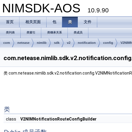
NIMSDK-AOS
10.9.90
首页
相关页面
包
类
文件
类列表
类索引
类继承关系
类成员
com
netease
nimlib
sdk
v2
notification
config
V2NIMN
com.netease.nimlib.sdk.v2.notification.con
类 com.netease.nimlib.sdk.v2.notification.config.V2NIMNotificat
类
class
V2NIMNotificationRouteConfigBuilder