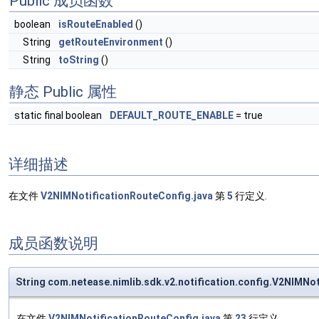
Public 成员函数
boolean
isRouteEnabled
()
String
getRouteEnvironment
()
String
toString
()
静态 Public 属性
static final boolean
DEFAULT_ROUTE_ENABLE
= true
详细描述
在文件
V2NIMNotificationRouteConfig.java
第
5
行定义.
成员函数说明
String com.netease.nimlib.sdk.v2.notification.config.V2NIMN
在文件
V2NIMNotificationRouteConfig.java
第
23
行定义.