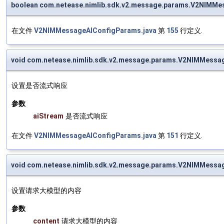
boolean com.netease.nimlib.sdk.v2.message.params.V2NIMMe
在文件
V2NIMMessageAIConfigParams.java
第
155
行定义.
void com.netease.nimlib.sdk.v2.message.params.V2NIMMessa
设置是否流式响应
参数
aiStream
是否流式响应
在文件
V2NIMMessageAIConfigParams.java
第
151
行定义.
void com.netease.nimlib.sdk.v2.message.params.V2NIMMessa
设置请求大模型的内容
参数
content
请求大模型的内容