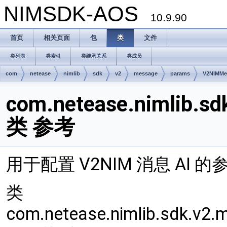
NIMSDK-AOS
10.9.90
首页
相关页面
包
类
文件
类列表
类索引
类继承关系
类成员
com
netease
nimlib
sdk
v2
message
params
V2NIMMe
com.netease.nimlib.s
类 参考
用于配置 V2NIM 消息 AI 
类
com.netease.nimlib.sdk.v