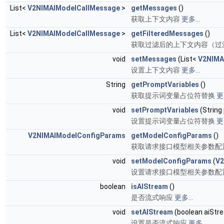
List<
V2NIMAIModelCallMessage
>
getMessages
()
获取上下文内容
更多...
List<
V2NIMAIModelCallMessage
>
getFilteredMessages
()
获取过滤后的上下文内容（过滤掉 ms
void
setMessages
(List<
V2NIMA
设置上下文内容
更多...
String
getPromptVariables
()
获取提示词变量占位符替换
更多
void
setPromptVariables
(String
设置提示词变量占位符替换
更多
V2NIMAIModelConfigParams
getModelConfigParams
()
获取请求接口模型相关参数配
void
setModelConfigParams
(
V2
设置请求接口模型相关参数配
boolean
isAIStream
()
是否流式响应
更多...
void
setAIStream
(boolean aiStr
设置是否流式响应
更多...