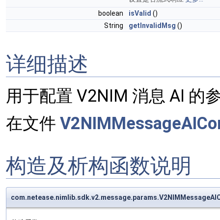
boolean
isValid
()
String
getInvalidMsg
()
详细描述
用于配置 V2NIM 消息 AI 的
在文件
V2NIMMessageAICon
构造及析构函数说明
com.netease.nimlib.sdk.v2.message.params.V2NIMMessageA