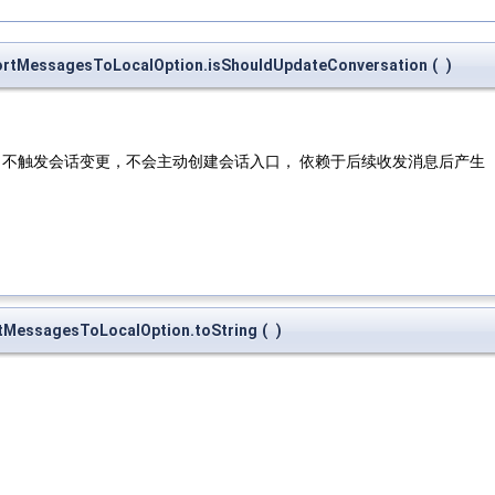
portMessagesToLocalOption.isShouldUpdateConversation
(
)
se：不触发会话变更，不会主动创建会话入口， 依赖于后续收发消息后产生
rtMessagesToLocalOption.toString
(
)