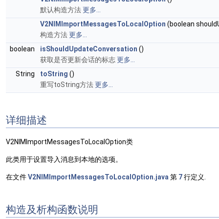
默认构造方法
更多...
V2NIMImportMessagesToLocalOption
(boolean should
构造方法
更多...
boolean
isShouldUpdateConversation
()
获取是否更新会话的标志
更多...
String
toString
()
重写toString方法
更多...
详细描述
V2NIMImportMessagesToLocalOption类
此类用于设置导入消息到本地的选项。
在文件
V2NIMImportMessagesToLocalOption.java
第
7
行定义.
构造及析构函数说明