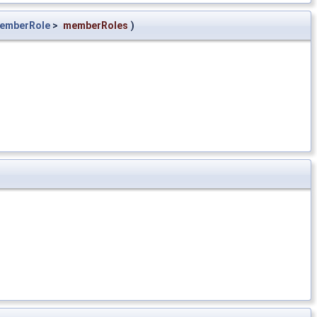
emberRole
>
memberRoles
)