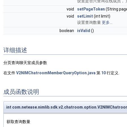
设置是否只查询在线成员，
void
setPageToken
(String pag
void
setLimit
(int limit)
设置查询数量
更多...
boolean
isValid
()
详细描述
分页查询聊天室成员参数
在文件
V2NIMChatroomMemberQueryOption.java
第
10
行定义.
成员函数说明
int com.netease.nimlib.sdk.v2.chatroom.option.V2NIMChatro
获取查询数量