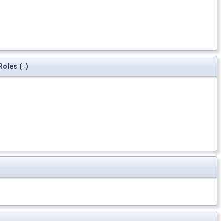
Roles
(
)