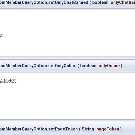
roomMemberQueryOption.setOnlyChatBanned
(
boolean
onlyChatBa
用户
oomMemberQueryOption.setOnlyOnline
(
boolean
onlyOnline
)
在线状态
roomMemberQueryOption.setPageToken
(
String
pageToken
)