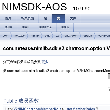
NIMSDK-AOS
10.9.90
首页
相关页面
包
类
文件
类列表
类索引
类继承关系
类成员
com
netease
nimlib
sdk
v2
chatroom
option
V2NIMCh
com.netease.nimlib.sdk.v2.chatroom.opti
分页查询聊天室成员参数
更多...
类 com.netease.nimlib.sdk.v2.chatroom.option.V2NIMChatroom
Public 成员函数
List<
V2NIMChatroomMemberRole
>
getMemberRoles
()