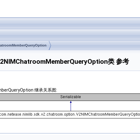
atroomMemberQueryOption
on.V2NIMChatroomMemberQueryOption类 参考
MemberQueryOption 继承关系图: