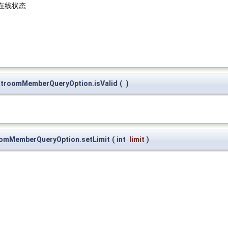
在线状态
atroomMemberQueryOption.isValid
(
)
oomMemberQueryOption.setLimit
(
int
limit
)