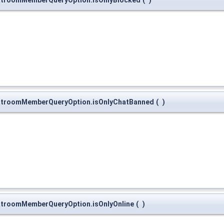
hatroomMemberQueryOption.isOnlyBlocked
(
)
hatroomMemberQueryOption.isOnlyChatBanned
(
)
atroomMemberQueryOption.isOnlyOnline
(
)