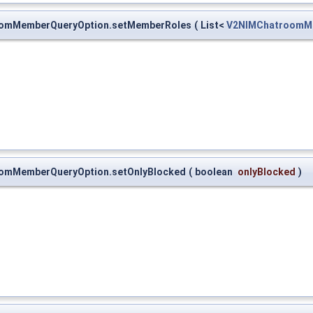
troomMemberQueryOption.setMemberRoles
(
List<
V2NIMChatroomM
roomMemberQueryOption.setOnlyBlocked
(
boolean
onlyBlocked
)