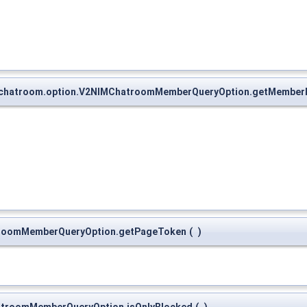
v2.chatroom.option.V2NIMChatroomMemberQueryOption.getMember
atroomMemberQueryOption.getPageToken
(
)