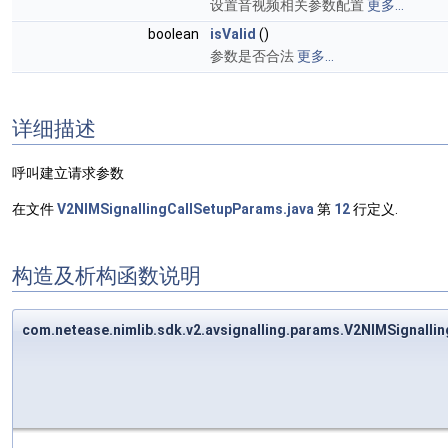
设置音视频相关参数配置
更多...
boolean
isValid
()
参数是否合法
更多...
详细描述
呼叫建立请求参数
在文件
V2NIMSignallingCallSetupParams.java
第
12
行定义.
构造及析构函数说明
com.netease.nimlib.sdk.v2.avsignalling.params.V2NIMSignall