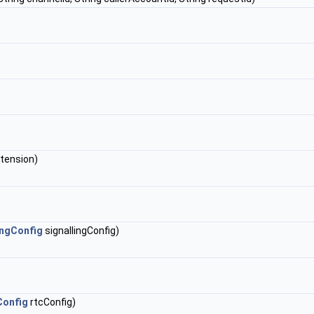
xtension)
ingConfig
signallingConfig)
Config
rtcConfig)