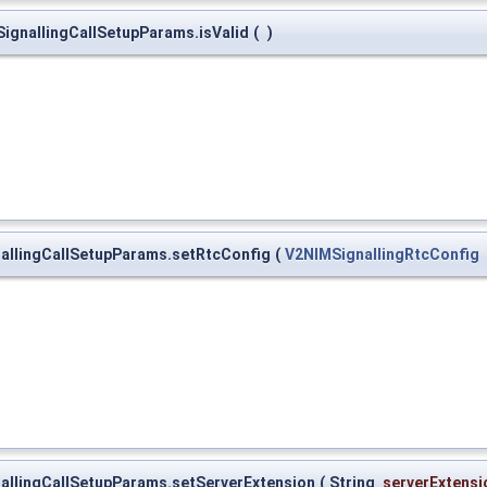
SignallingCallSetupParams.isValid
(
)
nallingCallSetupParams.setRtcConfig
(
V2NIMSignallingRtcConfig
nallingCallSetupParams.setServerExtension
(
String
serverExtensi