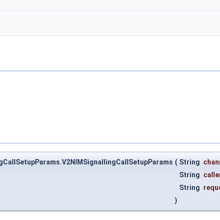
ingCallSetupParams.V2NIMSignallingCallSetupParams
(
String
chan
String
call
String
requ
)