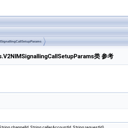
SignallingCallSetupParams
rams.V2NIMSignallingCallSetupParams类 参考
String channelId, String callerAccountId, String requestId)