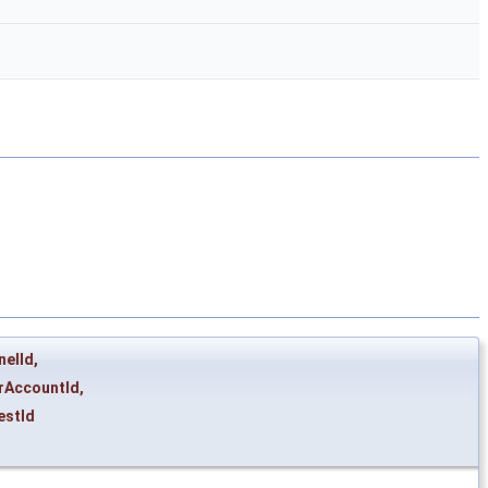
nelId
,
erAccountId
,
estId