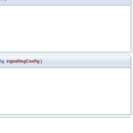
ig
signallingConfig
)