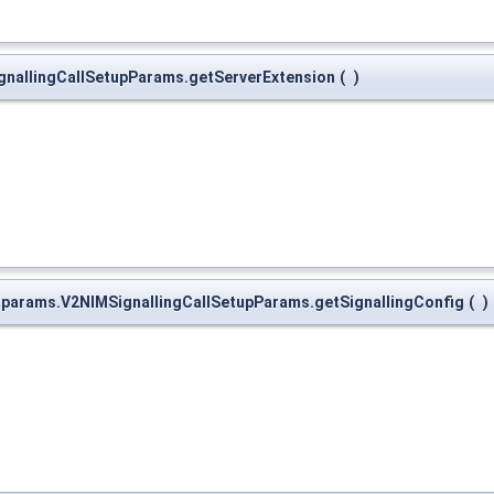
ignallingCallSetupParams.getServerExtension
(
)
g.params.V2NIMSignallingCallSetupParams.getSignallingConfig
(
)