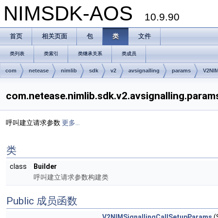
NIMSDK-AOS
10.9.90
首页
相关页面
包
类
文件
类列表
类索引
类继承关系
类成员
com
netease
nimlib
sdk
v2
avsignalling
params
V2NIM
com.netease.nimlib.sdk.v2.avsignalling.pa
呼叫建立请求参数
更多...
类
class
Builder
呼叫建立请求参数构建类
Public 成员函数
V2NIMSignallingCallSetupParams
(