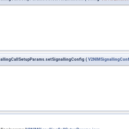
nallingCallSetupParams.setSignallingConfig
(
V2NIMSignallingConf