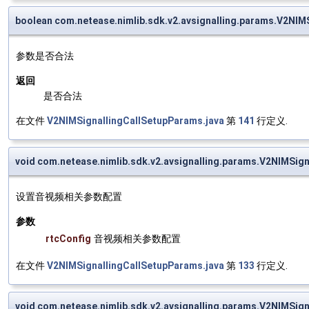
boolean com.netease.nimlib.sdk.v2.avsignalling.params.V2NIM
参数是否合法
返回
是否合法
在文件
V2NIMSignallingCallSetupParams.java
第
141
行定义.
void com.netease.nimlib.sdk.v2.avsignalling.params.V2NIMSig
设置音视频相关参数配置
参数
rtcConfig
音视频相关参数配置
在文件
V2NIMSignallingCallSetupParams.java
第
133
行定义.
void com.netease.nimlib.sdk.v2.avsignalling.params.V2NIMSig