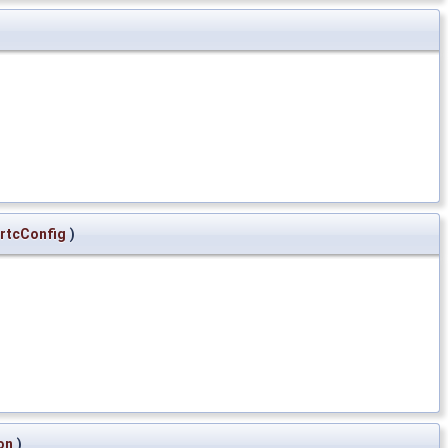
rtcConfig
)
on
)