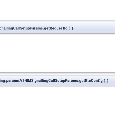
ignallingCallSetupParams.getRequestId
(
)
lling.params.V2NIMSignallingCallSetupParams.getRtcConfig
(
)