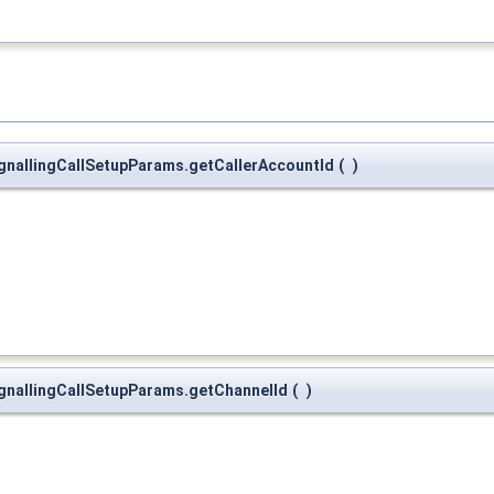
ignallingCallSetupParams.getCallerAccountId
(
)
ignallingCallSetupParams.getChannelId
(
)