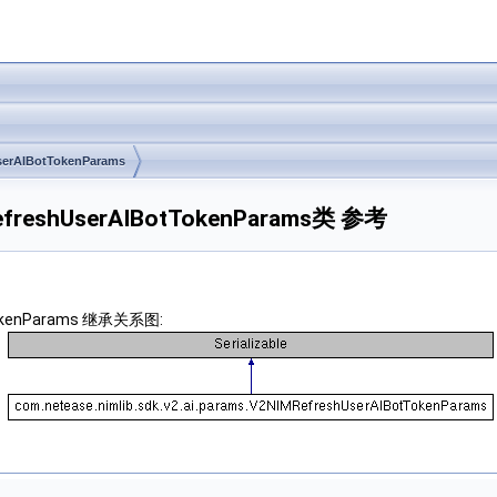
serAIBotTokenParams
IMRefreshUserAIBotTokenParams类 参考
otTokenParams 继承关系图: