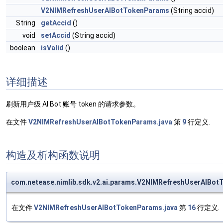
V2NIMRefreshUserAIBotTokenParams
(String accid)
String
getAccid
()
void
setAccid
(String accid)
boolean
isValid
()
详细描述
刷新用户级 AI Bot 账号 token 的请求参数。
在文件
V2NIMRefreshUserAIBotTokenParams.java
第
9
行定义.
构造及析构函数说明
com.netease.nimlib.sdk.v2.ai.params.V2NIMRefreshUserAIB
在文件
V2NIMRefreshUserAIBotTokenParams.java
第
16
行定义.