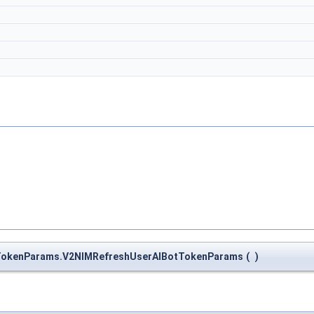
otTokenParams.V2NIMRefreshUserAIBotTokenParams
(
)