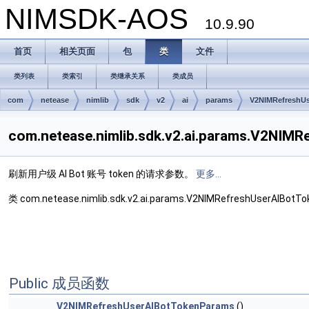
NIMSDK-AOS
10.9.90
首页
相关页面
包
类
文件
类列表
类索引
类继承关系
类成员
com
netease
nimlib
sdk
v2
ai
params
V2NIMRefreshU
com.netease.nimlib.sdk.v2.ai.params.V2N
刷新用户级 AI Bot 账号 token 的请求参数。
更多...
类 com.netease.nimlib.sdk.v2.ai.params.V2NIMRefreshUserAIB
Public 成员函数
V2NIMRefreshUserAIBotTokenParams
()