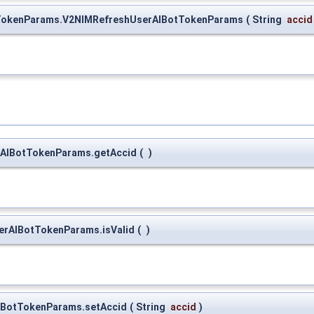
otTokenParams.V2NIMRefreshUserAIBotTokenParams
(
String
accid
erAIBotTokenParams.getAccid
(
)
serAIBotTokenParams.isValid
(
)
AIBotTokenParams.setAccid
(
String
accid
)