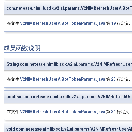
com.netease.nimlib.sdk.v2.ai.params.V2NIMRefreshUserAIB
在文件
V2NIMRefreshUserAIBotTokenParams.java
第
19
行定义.
成员函数说明
String com.netease.nimlib.sdk.v2.ai.params.V2NIMRefreshUs
在文件
V2NIMRefreshUserAIBotTokenParams.java
第
23
行定义.
boolean com.netease.nimlib.sdk.v2.ai.params.V2NIMRefreshU
在文件
V2NIMRefreshUserAIBotTokenParams.java
第
31
行定义.
void com.netease.nimlib.sdk.v2.ai.params.V2NIMRefreshUser