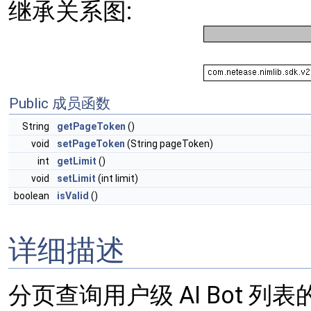
继承关系图:
Public 成员函数
String
getPageToken
()
void
setPageToken
(String pageToken)
int
getLimit
()
void
setLimit
(int limit)
boolean
isValid
()
详细描述
分页查询用户级 AI Bot 列