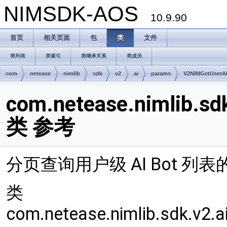
NIMSDK-AOS
10.9.90
首页
相关页面
包
类
文件
类列表
类索引
类继承关系
类成员
com
netease
nimlib
sdk
v2
ai
params
V2NIMGetUserAI
com.netease.nimlib.s
类 参考
分页查询用户级 AI Bot 列
类
com.netease.nimlib.sdk.v2.