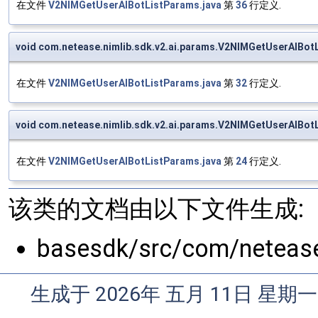
在文件
V2NIMGetUserAIBotListParams.java
第
36
行定义.
void com.netease.nimlib.sdk.v2.ai.params.V2NIMGetUserAIBot
在文件
V2NIMGetUserAIBotListParams.java
第
32
行定义.
void com.netease.nimlib.sdk.v2.ai.params.V2NIMGetUserAIBo
在文件
V2NIMGetUserAIBotListParams.java
第
24
行定义.
该类的文档由以下文件生成:
basesdk/src/com/netease
生成于 2026年 五月 11日 星期一 0