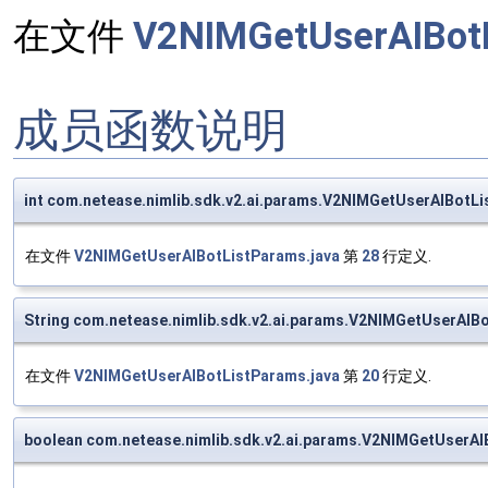
在文件
V2NIMGetUserAIBotL
成员函数说明
int com.netease.nimlib.sdk.v2.ai.params.V2NIMGetUserAIBotLi
在文件
V2NIMGetUserAIBotListParams.java
第
28
行定义.
String com.netease.nimlib.sdk.v2.ai.params.V2NIMGetUserAI
在文件
V2NIMGetUserAIBotListParams.java
第
20
行定义.
boolean com.netease.nimlib.sdk.v2.ai.params.V2NIMGetUserAI