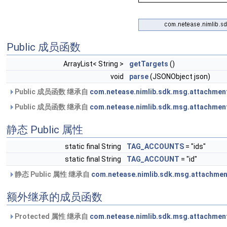
Public 成员函数
ArrayList< String >
getTargets
()
void
parse
(JSONObject json)
Public 成员函数 继承自
com.netease.nimlib.sdk.msg.attachmen
Public 成员函数 继承自
com.netease.nimlib.sdk.msg.attachmen
静态 Public 属性
static final String
TAG_ACCOUNTS
= "ids"
static final String
TAG_ACCOUNT
= "id"
静态 Public 属性 继承自
com.netease.nimlib.sdk.msg.attachmen
额外继承的成员函数
Protected 属性 继承自
com.netease.nimlib.sdk.msg.attachmen