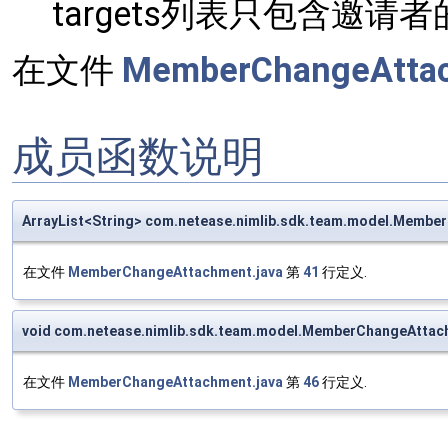
targets列表只包含邀请
在文件
MemberChangeAttac
成员函数说明
ArrayList<String> com.netease.nimlib.sdk.team.model.Memb
在文件
MemberChangeAttachment.java
第
41
行定义.
void com.netease.nimlib.sdk.team.model.MemberChangeAttac
在文件
MemberChangeAttachment.java
第
46
行定义.