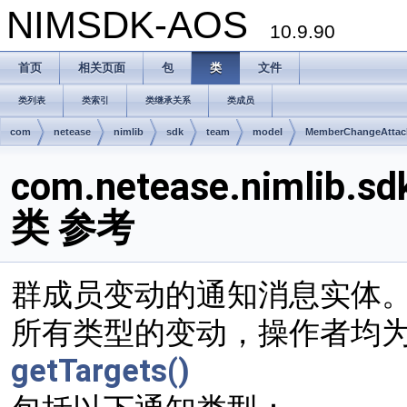
NIMSDK-AOS
10.9.90
首页
相关页面
包
类
文件
类列表
类索引
类继承关系
类成员
com
netease
nimlib
sdk
team
model
MemberChangeAtta
com.netease.nimlib.s
类 参考
群成员变动的通知消息实体
所有类型的变动，操作者均为消息
getTargets()