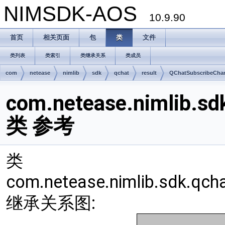
NIMSDK-AOS
10.9.90
首页
相关页面
包
类
文件
类列表
类索引
类继承关系
类成员
com
netease
nimlib
sdk
qchat
result
QChatSubscribeChan
com.netease.nimlib.sd
类 参考
类
com.netease.nimlib.sdk.qcha
继承关系图: