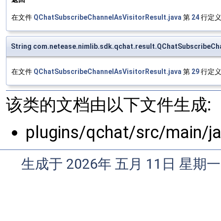
在文件
QChatSubscribeChannelAsVisitorResult.java
第
24
行定义
String com.netease.nimlib.sdk.qchat.result.QChatSubscribeCh
在文件
QChatSubscribeChannelAsVisitorResult.java
第
29
行定义
该类的文档由以下文件生成:
plugins/qchat/src/main/j
生成于 2026年 五月 11日 星期一 0