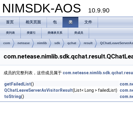
NIMSDK-AOS
10.9.90
首页
相关页面
包
类
文件
类列表
类索引
类继承关系
类成员
com
netease
nimlib
sdk
qchat
result
QChatLeaveServerAsV
com.netease.nimlib.sdk.qchat.result.QChat
成员的完整列表，这些成员属于
com.netease.nimlib.sdk.qchat.res
getFailedList
()
com.ne
QChatLeaveServerAsVisitorResult
(List< Long > failedList)
com.ne
toString
()
com.ne