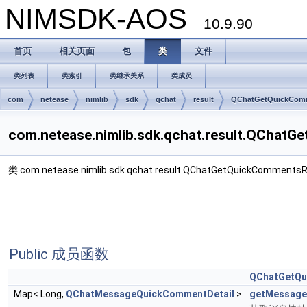
NIMSDK-AOS
10.9.90
首页
相关页面
包
类
文件
类列表
类索引
类继承关系
类成员
com
netease
nimlib
sdk
qchat
result
QChatGetQuickComm
com.netease.nimlib.sdk.qchat.result.QCha
类 com.netease.nimlib.sdk.qchat.result.QChatGetQuickCommen
Public 成员函数
QChatGetQu
Map< Long,
QChatMessageQuickCommentDetail
>
getMessage