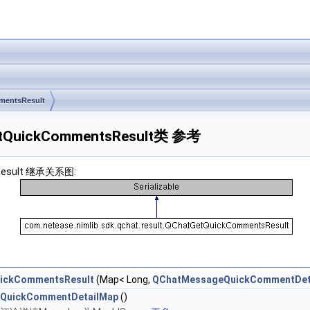
entsResult
tGetQuickCommentsResult类 参考
tsResult 继承关系图:
ickCommentsResult
(Map< Long,
QChatMessageQuickCommentDet
QuickCommentDetailMap
()