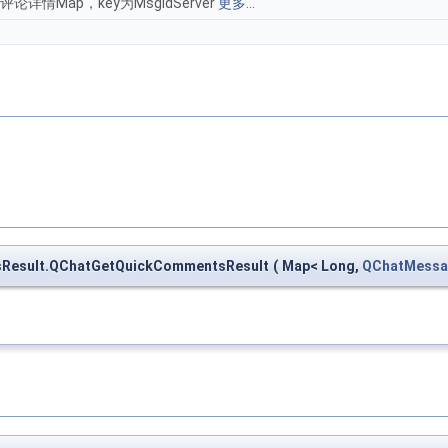
详情Map，key为MsgIdServer
更多...
tsResult.QChatGetQuickCommentsResult
(
Map< Long,
QChatMessa