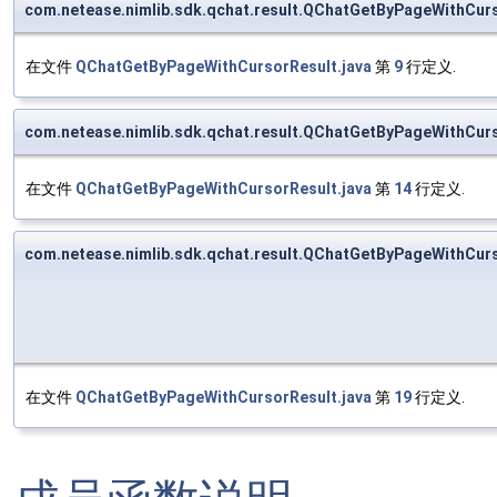
com.netease.nimlib.sdk.qchat.result.QChatGetByPageWithCu
在文件
QChatGetByPageWithCursorResult.java
第
9
行定义.
com.netease.nimlib.sdk.qchat.result.QChatGetByPageWithCu
在文件
QChatGetByPageWithCursorResult.java
第
14
行定义.
com.netease.nimlib.sdk.qchat.result.QChatGetByPageWithCu
在文件
QChatGetByPageWithCursorResult.java
第
19
行定义.