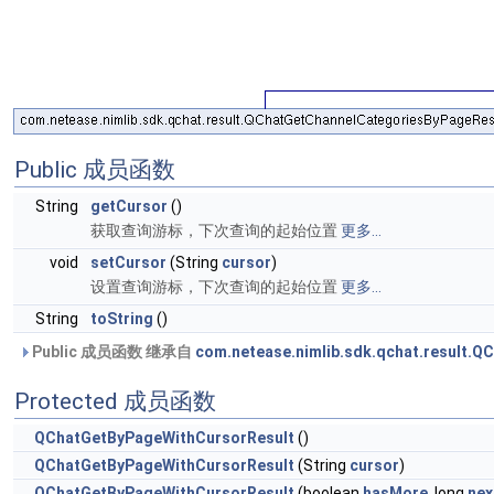
Public 成员函数
String
getCursor
()
获取查询游标，下次查询的起始位置
更多...
void
setCursor
(String
cursor
)
设置查询游标，下次查询的起始位置
更多...
String
toString
()
Public 成员函数 继承自
com.netease.nimlib.sdk.qchat.result.Q
Protected 成员函数
QChatGetByPageWithCursorResult
()
QChatGetByPageWithCursorResult
(String
cursor
)
QChatGetByPageWithCursorResult
(boolean
hasMore
, long
ne