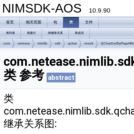
NIMSDK-AOS
10.9.90
首页
相关页面
包
类
文件
类列表
类索引
类继承关系
类成员
com
netease
nimlib
sdk
qchat
result
QChatGetByPageWit
com.netease.nimlib.sd
类 参考
abstract
类
com.netease.nimlib.sdk.qch
继承关系图: