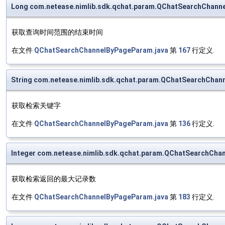
Long com.netease.nimlib.sdk.qchat.param.QChatSearchChan
获取查询时间范围的结束时间
在文件
QChatSearchChannelByPageParam.java
第
167
行定义.
String com.netease.nimlib.sdk.qchat.param.QChatSearchCha
获取检索关键字
在文件
QChatSearchChannelByPageParam.java
第
136
行定义.
Integer com.netease.nimlib.sdk.qchat.param.QChatSearchCha
获取检索返回的最大记录数
在文件
QChatSearchChannelByPageParam.java
第
183
行定义.