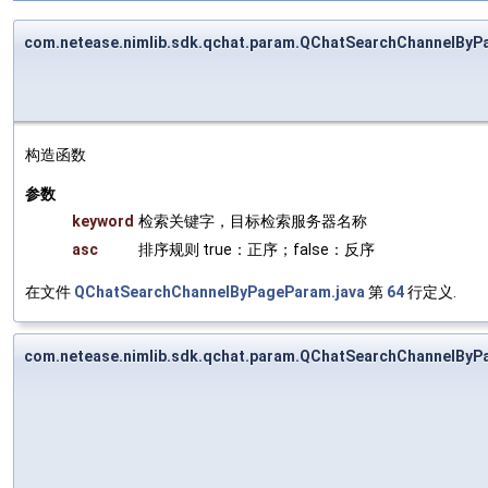
com.netease.nimlib.sdk.qchat.param.QChatSearchChannelB
构造函数
参数
keyword
检索关键字，目标检索服务器名称
asc
排序规则 true：正序；false：反序
在文件
QChatSearchChannelByPageParam.java
第
64
行定义.
com.netease.nimlib.sdk.qchat.param.QChatSearchChannelB