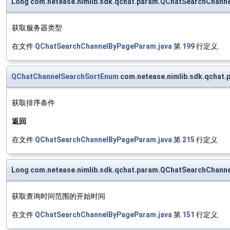
Long com.netease.nimlib.sdk.qchat.param.QChatSearchChann
获取服务器类型
在文件
QChatSearchChannelByPageParam.java
第
199
行定义.
QChatChannelSearchSortEnum
com.netease.nimlib.sdk.qchat
获取排序条件
返回
在文件
QChatSearchChannelByPageParam.java
第
215
行定义.
Long com.netease.nimlib.sdk.qchat.param.QChatSearchChann
获取查询时间范围的开始时间
在文件
QChatSearchChannelByPageParam.java
第
151
行定义.