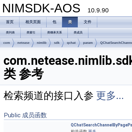
NIMSDK-AOS
10.9.90
首页
相关页面
包
类
文件
类列表
类索引
类继承关系
类成员
com
netease
nimlib
sdk
qchat
param
QChatSearchChann
com.netease.nimlib.s
类 参考
检索频道的接口入参
更多...
Public 成员函数
QChatSearchChannelByPageP
构造函数
更多...