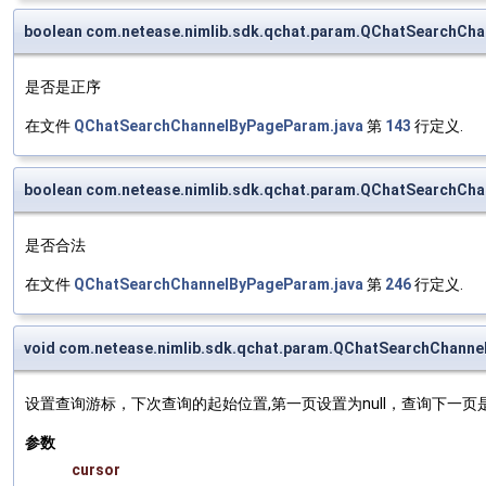
boolean com.netease.nimlib.sdk.qchat.param.QChatSearchCh
是否是正序
在文件
QChatSearchChannelByPageParam.java
第
143
行定义.
boolean com.netease.nimlib.sdk.qchat.param.QChatSearchCha
是否合法
在文件
QChatSearchChannelByPageParam.java
第
246
行定义.
void com.netease.nimlib.sdk.qchat.param.QChatSearchChann
设置查询游标，下次查询的起始位置,第一页设置为null，查询下一页是
参数
cursor