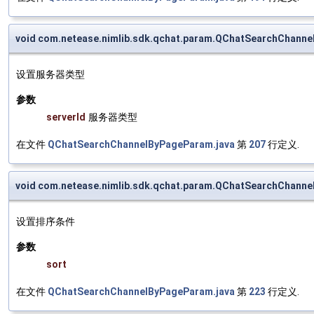
void com.netease.nimlib.sdk.qchat.param.QChatSearchChanne
设置服务器类型
参数
serverId
服务器类型
在文件
QChatSearchChannelByPageParam.java
第
207
行定义.
void com.netease.nimlib.sdk.qchat.param.QChatSearchChann
设置排序条件
参数
sort
在文件
QChatSearchChannelByPageParam.java
第
223
行定义.