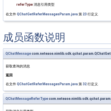
referType
消息引用类型
在文件
QChatGetReferMessagesParam.java
第
23
行定义.
成员函数说明
QChatMessage
com.netease.nimlib.sdk.qchat.param.QChatG
获取查询的消息
返回
在文件
QChatGetReferMessagesParam.java
第
32
行定义.
QChatMessageReferType
com.netease.nimlib.sdk.qchat.para