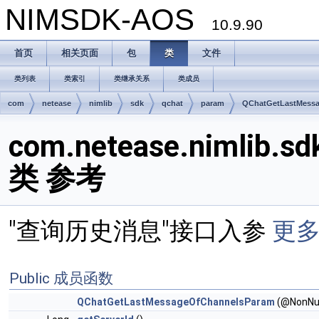
NIMSDK-AOS
10.9.90
首页
相关页面
包
类
文件
类列表
类索引
类继承关系
类成员
com
netease
nimlib
sdk
qchat
param
QChatGetLastMess
com.netease.nimlib.s
类 参考
"查询历史消息"接口入参
更多.
Public 成员函数
QChatGetLastMessageOfChannelsParam
(@NonNull