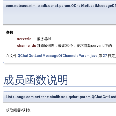
com.netease.nimlib.sdk.qchat.param.QChatGetLastMessage
参数
serverId
服务器Id
channelIds
频道Id列表，最多20个，要求都是serverId下的
在文件
QChatGetLastMessageOfChannelsParam.java
第
27
行定
成员函数说明
List<Long> com.netease.nimlib.sdk.qchat.param.QChatGetLa
获取频道Id列表