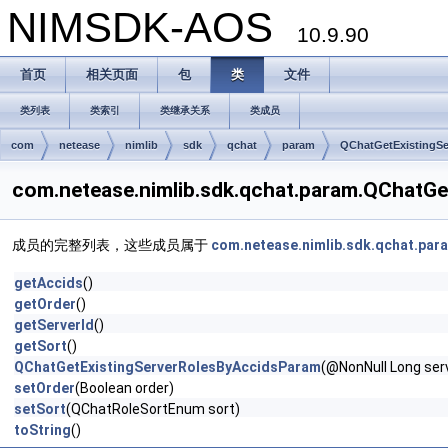
NIMSDK-AOS
10.9.90
首页
相关页面
包
类
文件
类列表
类索引
类继承关系
类成员
com
netease
nimlib
sdk
qchat
param
QChatGetExistingS
com.netease.nimlib.sdk.qchat.param.QCha
成员的完整列表，这些成员属于
com.netease.nimlib.sdk.qchat.pa
getAccids
()
getOrder
()
getServerId
()
getSort
()
QChatGetExistingServerRolesByAccidsParam
(@NonNull Long serv
setOrder
(Boolean order)
setSort
(QChatRoleSortEnum sort)
toString
()