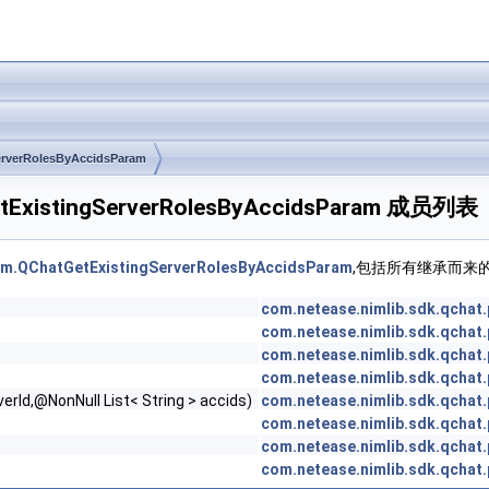
erverRolesByAccidsParam
tGetExistingServerRolesByAccidsParam 成员列表
ram.QChatGetExistingServerRolesByAccidsParam
,包括所有继承而来
com.netease.nimlib.sdk.qcha
com.netease.nimlib.sdk.qcha
com.netease.nimlib.sdk.qcha
com.netease.nimlib.sdk.qcha
erId,@NonNull List< String > accids)
com.netease.nimlib.sdk.qcha
com.netease.nimlib.sdk.qcha
com.netease.nimlib.sdk.qcha
com.netease.nimlib.sdk.qcha