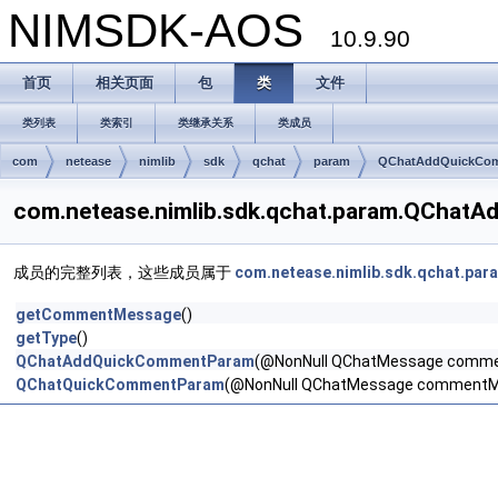
NIMSDK-AOS
10.9.90
首页
相关页面
包
类
文件
类列表
类索引
类继承关系
类成员
com
netease
nimlib
sdk
qchat
param
QChatAddQuickCo
com.netease.nimlib.sdk.qchat.param.QCh
成员的完整列表，这些成员属于
com.netease.nimlib.sdk.qchat.p
getCommentMessage
()
getType
()
QChatAddQuickCommentParam
(@NonNull QChatMessage commen
QChatQuickCommentParam
(@NonNull QChatMessage commentMes