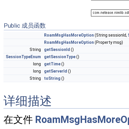
Public 成员函数
RoamMsgHasMoreOption
(String sessionId,
RoamMsgHasMoreOption
(Property msg)
String
getSessionId
()
SessionTypeEnum
getSessionType
()
long
getTime
()
long
getServerId
()
String
toString
()
详细描述
在文件
RoamMsgHasMoreOpt