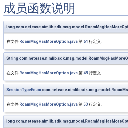
成员函数说明
long com.netease.nimlib.sdk.msg.model.RoamMsgHasMoreOpt
在文件
RoamMsgHasMoreOption.java
第
61
行定义.
String com.netease.nimlib.sdk.msg.model.RoamMsgHasMoreOp
在文件
RoamMsgHasMoreOption.java
第
49
行定义.
SessionTypeEnum
com.netease.nimlib.sdk.msg.model.RoamM
在文件
RoamMsgHasMoreOption.java
第
53
行定义.
long com.netease.nimlib.sdk.msg.model.RoamMsgHasMoreOpt