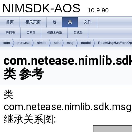
NIMSDK-AOS
10.9.90
首页
相关页面
包
类
文件
类列表
类索引
类继承关系
类成员
com
netease
nimlib
sdk
msg
model
RoamMsgHasMoreOp
com.netease.nimlib.
类 参考
类
com.netease.nimlib.sdk.m
继承关系图: