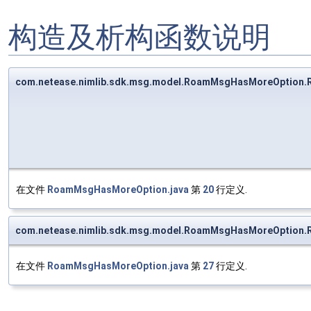
构造及析构函数说明
com.netease.nimlib.sdk.msg.model.RoamMsgHasMoreOption
在文件
RoamMsgHasMoreOption.java
第
20
行定义.
com.netease.nimlib.sdk.msg.model.RoamMsgHasMoreOption
在文件
RoamMsgHasMoreOption.java
第
27
行定义.