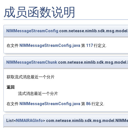
成员函数说明
NIMMessageStreamConfig
com.netease.nimlib.sdk.msg.mode
在文件
NIMMessageStreamConfig.java
第
117
行定义.
NIMMessageStreamChunk
com.netease.nimlib.sdk.msg.model
获取流式消息最近一个分片
返回
流式消息最近一个分片
在文件
NIMMessageStreamConfig.java
第
86
行定义.
List<
NIMAIRAGInfo
> com.netease.nimlib.sdk.msg.model.NIM