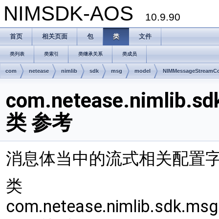
NIMSDK-AOS
10.9.90
首页
相关页面
包
类
文件
类列表
类索引
类继承关系
类成员
com
netease
nimlib
sdk
msg
model
NIMMessageStreamCo
com.netease.nimlib.s
类 参考
消息体当中的流式相关配置
类
com.netease.nimlib.sdk.m