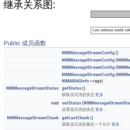
继承关系图:
Public 成员函数
NIMMessageStreamConfig
()
NIMMessageStreamConfig
(
NIMMe
NIMMessageStreamConfig
(
NIMMe
NIMMessageStreamConfig
(
NIMMe
NIMAIRAGInfo
> rags)
NIMMessageStreamStatus
getStatus
()
获取流式消息状态
更多...
void
setStatus
(
NIMMessageStreamSta
设置流式消息状态
更多...
NIMMessageStreamChunk
getLastChunk
()
获取流式消息最近一个分片
更多...