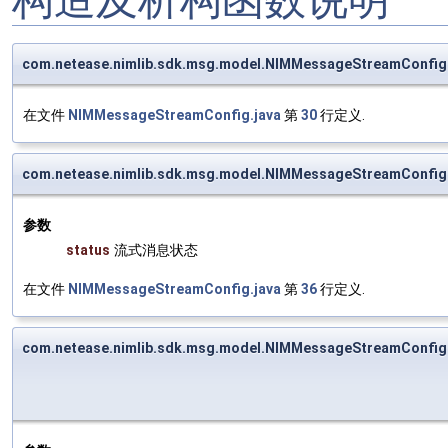
com.netease.nimlib.sdk.msg.model.NIMMessageStreamConfi
在文件
NIMMessageStreamConfig.java
第
30
行定义.
com.netease.nimlib.sdk.msg.model.NIMMessageStreamConfi
参数
status
流式消息状态
在文件
NIMMessageStreamConfig.java
第
36
行定义.
com.netease.nimlib.sdk.msg.model.NIMMessageStreamConfi