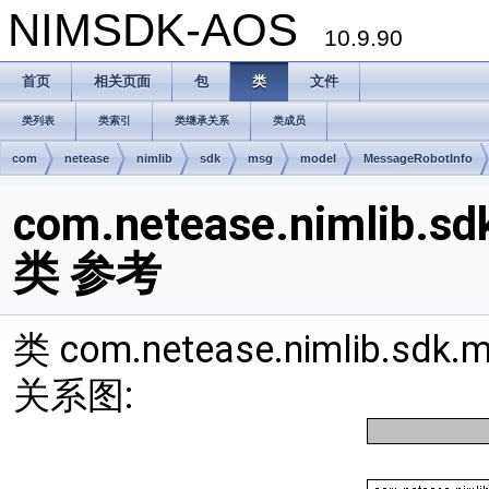
NIMSDK-AOS
10.9.90
首页
相关页面
包
类
文件
类列表
类索引
类继承关系
类成员
com
netease
nimlib
sdk
msg
model
MessageRobotInfo
com.netease.nimlib.s
类 参考
类 com.netease.nimlib.sdk
关系图: