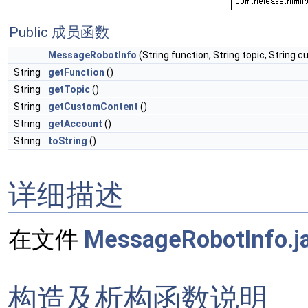
Public 成员函数
MessageRobotInfo
(String function, String topic, String
String
getFunction
()
String
getTopic
()
String
getCustomContent
()
String
getAccount
()
String
toString
()
详细描述
在文件
MessageRobotInfo.j
构造及析构函数说明