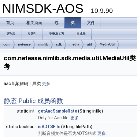
NIMSDK-AOS
10.9.90
首页
相关页面
包
类
文件
类列表
类索引
类继承关系
类成员
com
netease
nimlib
sdk
media
util
MediaUtil
com.netease.nimlib.sdk.media.util.MediaUtil
考
aac音频解码工具类
更多...
静态 Public 成员函数
static int
getAacSampleRate
(String infile)
Only for Aac file.
更多...
static boolean
isADTSFile
(String filePath)
判断音频文件是否为ADTS格式
更多...