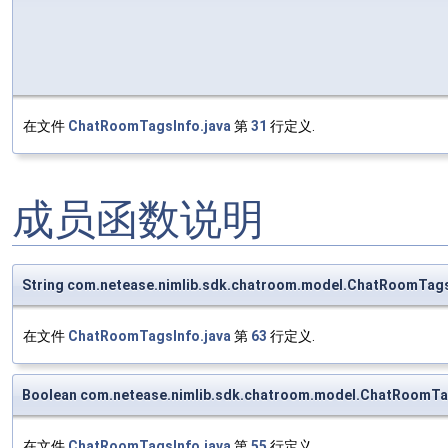
在文件
ChatRoomTagsInfo.java
第
31
行定义.
成员函数说明
String com.netease.nimlib.sdk.chatroom.model.ChatRoomTags
在文件
ChatRoomTagsInfo.java
第
63
行定义.
Boolean com.netease.nimlib.sdk.chatroom.model.ChatRoomTa
在文件
ChatRoomTagsInfo.java
第
55
行定义.