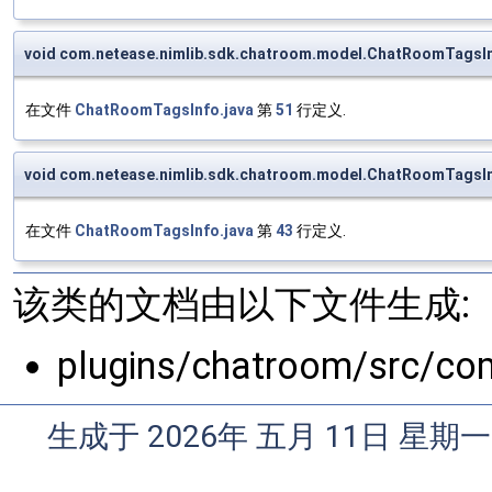
void com.netease.nimlib.sdk.chatroom.model.ChatRoomTagsI
在文件
ChatRoomTagsInfo.java
第
51
行定义.
void com.netease.nimlib.sdk.chatroom.model.ChatRoomTagsI
在文件
ChatRoomTagsInfo.java
第
43
行定义.
该类的文档由以下文件生成:
plugins/chatroom/src/co
生成于 2026年 五月 11日 星期一 0