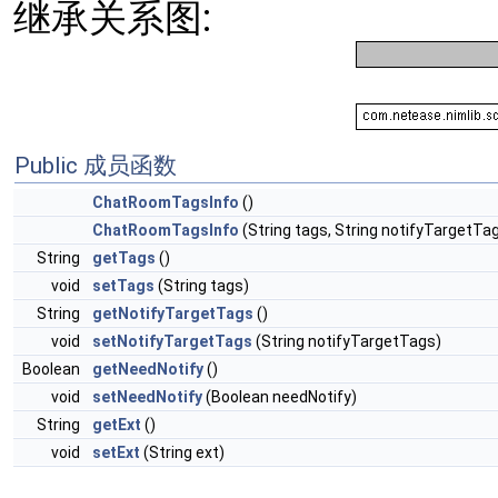
继承关系图:
Public 成员函数
ChatRoomTagsInfo
()
ChatRoomTagsInfo
(String tags, String notifyTargetTag
String
getTags
()
void
setTags
(String tags)
String
getNotifyTargetTags
()
void
setNotifyTargetTags
(String notifyTargetTags)
Boolean
getNeedNotify
()
void
setNeedNotify
(Boolean needNotify)
String
getExt
()
void
setExt
(String ext)