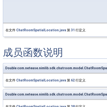
在文件
ChatRoomSpatialLocation.java
第
31
行定义.
成员函数说明
Double com.netease.nimlib.sdk.chatroom.model.ChatRoomSpat
在文件
ChatRoomSpatialLocation.java
第
62
行定义.
Double com.netease.nimlib.sdk.chatroom.model.ChatRoomSpat
在文件
ChatRoomSpatialLocation.java
第
38
行定义.