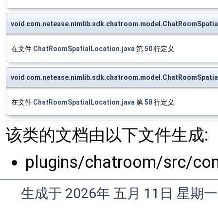
void com.netease.nimlib.sdk.chatroom.model.ChatRoomSpatia
在文件
ChatRoomSpatialLocation.java
第
50
行定义.
void com.netease.nimlib.sdk.chatroom.model.ChatRoomSpatia
在文件
ChatRoomSpatialLocation.java
第
58
行定义.
该类的文档由以下文件生成:
plugins/chatroom/src/co
生成于 2026年 五月 11日 星期一 0