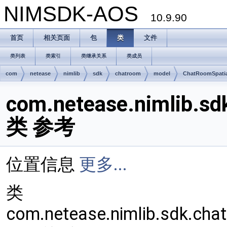
NIMSDK-AOS
10.9.90
首页
相关页面
包
类
文件
类列表
类索引
类继承关系
类成员
com
netease
nimlib
sdk
chatroom
model
ChatRoomSpatia
com.netease.nimlib.sd
类 参考
位置信息
更多...
类
com.netease.nimlib.sdk.ch