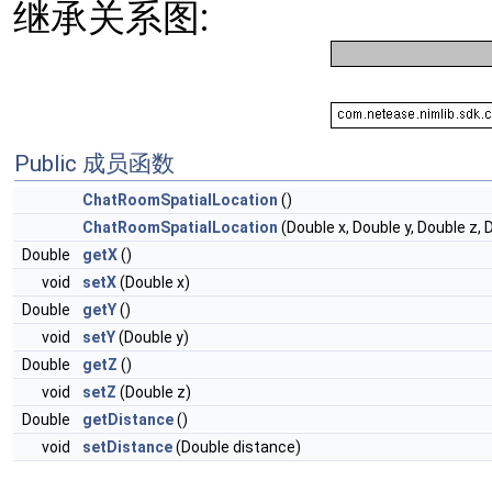
继承关系图:
Public 成员函数
ChatRoomSpatialLocation
()
ChatRoomSpatialLocation
(Double x, Double y, Double z,
Double
getX
()
void
setX
(Double x)
Double
getY
()
void
setY
(Double y)
Double
getZ
()
void
setZ
(Double z)
Double
getDistance
()
void
setDistance
(Double distance)