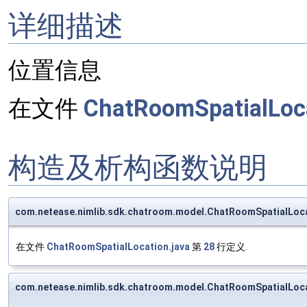
详细描述
位置信息
在文件
ChatRoomSpatialLoca
构造及析构函数说明
com.netease.nimlib.sdk.chatroom.model.ChatRoomSpatialLoc
在文件
ChatRoomSpatialLocation.java
第
28
行定义.
com.netease.nimlib.sdk.chatroom.model.ChatRoomSpatialLoc