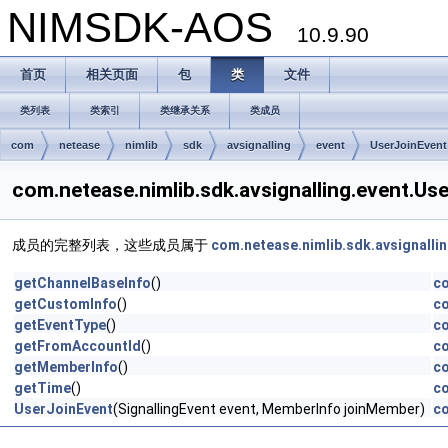
NIMSDK-AOS
10.9.90
首页
相关页面
包
类
文件
类列表
类索引
类继承关系
类成员
com
netease
nimlib
sdk
avsignalling
event
UserJoinEvent
com.netease.nimlib.sdk.avsignalling.event
成员的完整列表，这些成员属于
com.netease.nimlib.sdk.avsignalli
getChannelBaseInfo
()
co
getCustomInfo
()
co
getEventType
()
co
getFromAccountId
()
co
getMemberInfo
()
co
getTime
()
co
UserJoinEvent
(SignallingEvent event, MemberInfo joinMember)
co