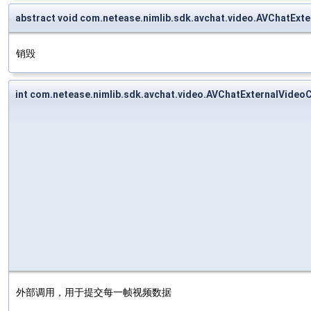
abstract void com.netease.nimlib.sdk.avchat.video.AVChatExt
销毁
int com.netease.nimlib.sdk.avchat.video.AVChatExternalVide
外部调用，用于提交每一帧视频数据