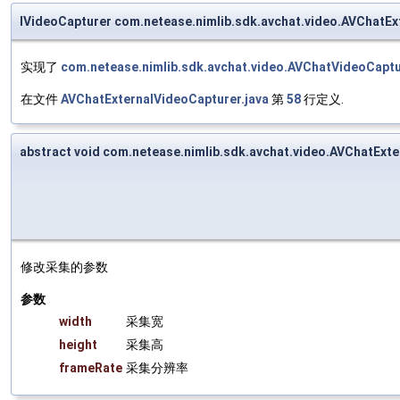
IVideoCapturer com.netease.nimlib.sdk.avchat.video.AVChatE
实现了
com.netease.nimlib.sdk.avchat.video.AVChatVideoCapt
在文件
AVChatExternalVideoCapturer.java
第
58
行定义.
abstract void com.netease.nimlib.sdk.avchat.video.AVChatEx
修改采集的参数
参数
width
采集宽
height
采集高
frameRate
采集分辨率