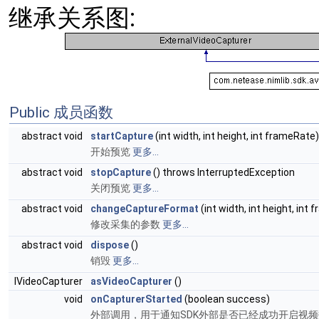
继承关系图:
Public 成员函数
abstract void
startCapture
(int width, int height, int frameRate)
开始预览
更多...
abstract void
stopCapture
() throws InterruptedException
关闭预览
更多...
abstract void
changeCaptureFormat
(int width, int height, int
修改采集的参数
更多...
abstract void
dispose
()
销毁
更多...
IVideoCapturer
asVideoCapturer
()
void
onCapturerStarted
(boolean success)
外部调用，用于通知SDK外部是否已经成功开启视