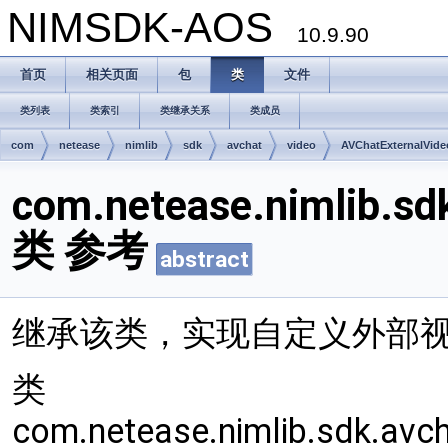
NIMSDK-AOS
10.9.90
首页
相关页面
包
类
文件
类列表
类索引
类继承关系
类成员
com
netease
nimlib
sdk
avchat
video
AVChatExternalVide
com.netease.nimlib.sd
类 参考
abstract
继承该类，实现自定义外部
类
com.netease.nimlib.sdk.avc