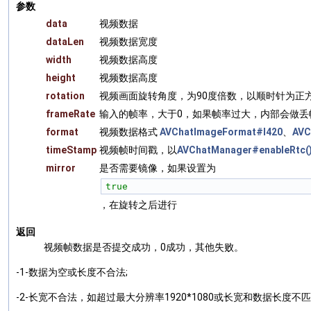
参数
data
视频数据
dataLen
视频数据宽度
width
视频数据高度
height
视频数据高度
rotation
视频画面旋转角度，为90度倍数，以顺时针为正
frameRate
输入的帧率，大于0，如果帧率过大，内部会做丢
format
视频数据格式
AVChatImageFormat#I420
、
AVC
timeStamp
视频帧时间戳，以
AVChatManager#enableRtc(
mirror
是否需要镜像，如果设置为
true
，在旋转之后进行
返回
视频帧数据是否提交成功，0成功，其他失败。
-1-数据为空或长度不合法;
-2-长宽不合法，如超过最大分辨率1920*1080或长宽和数据长度不匹