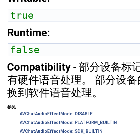
true
Runtime:
false
Compatibility
- 部分设备
有硬件语音处理。 部分设
换到软件语音处理。
参见
AVChatAudioEffectMode::DISABLE
AVChatAudioEffectMode::PLATFORM_BUILTIN
AVChatAudioEffectMode::SDK_BUILTIN