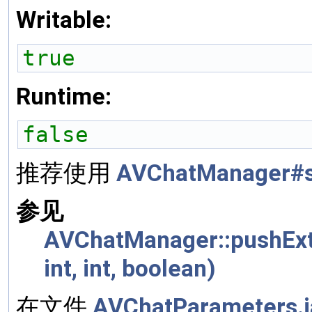
Writable:
true
Runtime:
false
推荐使用
AVChatManager#se
参见
AVChatManager::pushExter
int, int, boolean)
在文件
AVChatParameters.j