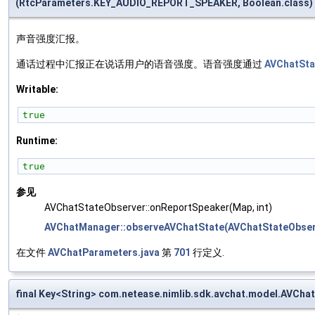
(RtcParameters.KEY_AUDIO_REPORT_SPEAKER, Boolean.class)
声音强度汇报。
通话过程中汇报正在说话用户的语音强度。语音强度通过
AVChatSta
Writable:
true
Runtime:
true
参见
AVChatStateObserver::onReportSpeaker(Map, int)
AVChatManager::observeAVChatState(AVChatStateObserv
在文件
AVChatParameters.java
第
701
行定义.
final Key<String> com.netease.nimlib.sdk.avchat.model.AV