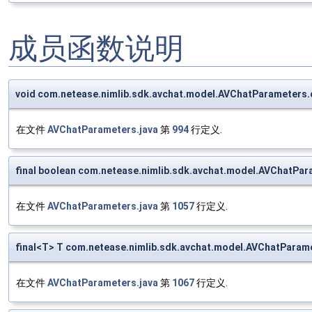
成员函数说明
void com.netease.nimlib.sdk.avchat.model.AVChatParameters.
在文件
AVChatParameters.java
第
994
行定义.
final boolean com.netease.nimlib.sdk.avchat.model.AVChatPa
在文件
AVChatParameters.java
第
1057
行定义.
final<T> T com.netease.nimlib.sdk.avchat.model.AVChatParam
在文件
AVChatParameters.java
第
1067
行定义.