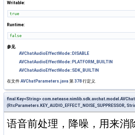
Writable:
true
Runtime:
false
参见
AVChatAudioEffectMode::DISABLE
AVChatAudioEffectMode::PLATFORM_BUILTIN
AVChatAudioEffectMode::SDK_BUILTIN
在文件
AVChatParameters.java
第
378
行定义.
final Key<String> com.netease.nimlib.sdk.avchat.model.AV
(RtcParameters.KEY_AUDIO_EFFECT_NOISE_SUPPRESSOR, Strin
语音前处理，降噪，用来消