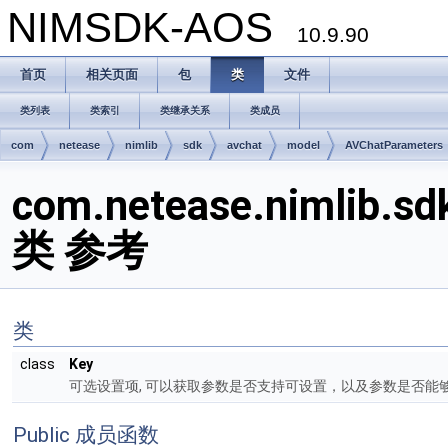
NIMSDK-AOS
10.9.90
首页
相关页面
包
类
文件
类列表
类索引
类继承关系
类成员
com
netease
nimlib
sdk
avchat
model
AVChatParameters
com.netease.nimlib.s
类 参考
类
class
Key
可选设置项, 可以获取参数是否支持可设置，以及参数是否能
Public 成员函数