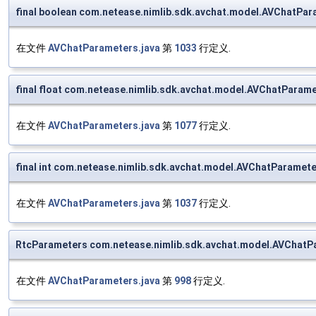
final boolean com.netease.nimlib.sdk.avchat.model.AVChatPa
在文件
AVChatParameters.java
第
1033
行定义.
final float com.netease.nimlib.sdk.avchat.model.AVChatParame
在文件
AVChatParameters.java
第
1077
行定义.
final int com.netease.nimlib.sdk.avchat.model.AVChatParamete
在文件
AVChatParameters.java
第
1037
行定义.
RtcParameters com.netease.nimlib.sdk.avchat.model.AVChat
在文件
AVChatParameters.java
第
998
行定义.