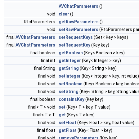
AVChatParameters
()
void
clear
()
RtcParameters
getRawParameters
()
void
setRawParameters
(RtcParameters pa
final
AVChatParameters
setRequestKeys
(Set< Key > keys)
final
AVChatParameters
setRequestKey
(Key key)
final boolean
getBoolean
(Key< Boolean > key)
final int
getInteger
(Key< Integer > key)
final String
getString
(Key< String > key)
final void
setInteger
(Key< Integer > key, int value)
final void
setBoolean
(Key< Boolean > key, boolea
final void
setString
(Key< String > key, String valu
final boolean
containsKey
(Key key)
final< T > void
set
(Key< T > key, T value)
final< T > T
get
(Key< T > key)
final void
setFloat
(Key< Float > key, float value)
final float
getFloat
(Key< Float > key)
final void
removeParameters
(Key key)