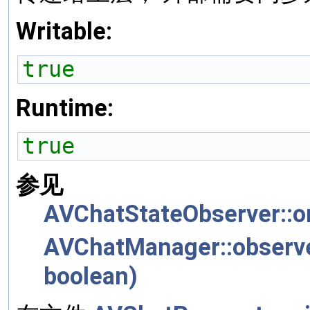
Writable:
true
Runtime:
true
参见
AVChatStateObserver::o
AVChatManager::observ
boolean)