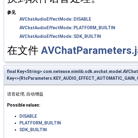
参见
AVChatAudioEffectMode::DISABLE
AVChatAudioEffectMode::PLATFORM_BUILTIN
AVChatAudioEffectMode::SDK_BUILTIN
在文件
AVChatParameters.j
final Key<String> com.netease.nimlib.sdk.avchat.model.A
Key<>(RtcParameters.KEY_AUDIO_EFFECT_AUTOMATIC_GAIN_CO
语音处理, 自动增益
Possible values:
DISABLE
PLATFORM_BUILTIN
SDK_BUILTIN