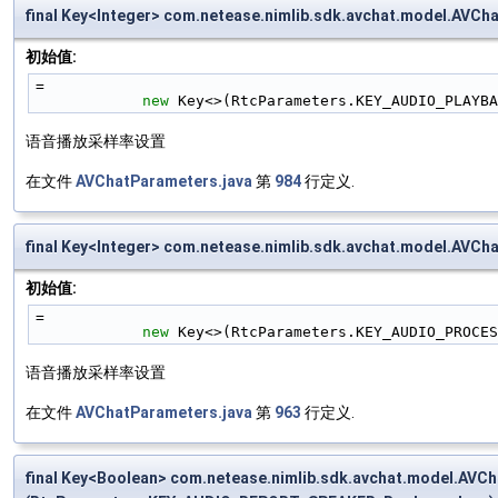
final Key<Integer> com.netease.nimlib.sdk.avchat.model.
初始值:
=
new
 Key<>(RtcParameters.KEY_AUDIO_PLAYBA
语音播放采样率设置
在文件
AVChatParameters.java
第
984
行定义.
final Key<Integer> com.netease.nimlib.sdk.avchat.model.
初始值:
=
new
 Key<>(RtcParameters.KEY_AUDIO_PROCES
语音播放采样率设置
在文件
AVChatParameters.java
第
963
行定义.
final Key<Boolean> com.netease.nimlib.sdk.avchat.model.A