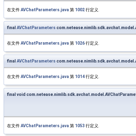
在文件
AVChatParameters.java
第
1002
行定义.
final
AVChatParameters
com.netease.nimlib.sdk.avchat.model
在文件
AVChatParameters.java
第
1026
行定义.
final
AVChatParameters
com.netease.nimlib.sdk.avchat.model
在文件
AVChatParameters.java
第
1014
行定义.
final void com.netease.nimlib.sdk.avchat.model.AVChatParame
在文件
AVChatParameters.java
第
1053
行定义.