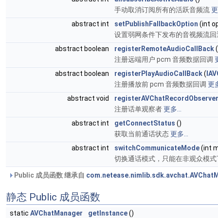
手动取消订阅所有的活跃音频流
更
abstract int
setPublishFallbackOption
(int o
设置弱网条件下发布的音视频流回
abstract boolean
registerRemoteAudioCallBack
(
注册远端用户 pcm 音频数据回调
abstract boolean
registerPlayAudioCallBack
(
IAV
注册播放前 pcm 音频数据回调
更多
abstract void
registerAVChatRecordObserve
注册话单观察者
更多...
abstract int
getConnectStatus
()
获取当前通话状态
更多...
abstract int
switchCommunicateMode
(int 
切换通话模式，只能在非观众模式
Public 成员函数 继承自
com.netease.nimlib.sdk.avchat.AVChat
静态 Public 成员函数
static
AVChatManager
getInstance
()