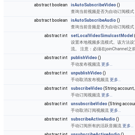
abstract boolean
isAutoSubscribeVideo
()
查询当前视频是否为自动订阅模式
abstract boolean
isAutoSubscribeAudio
()
查询当前音频是否为自动订阅模式
abstract int
setLocalVideoSimulcastModel
设置本地视频多流模式。该方法设
流。 注意：必须在joinChann
abstract int
publishVideo
()
手动发布视频流
更多...
abstract int
unpublishVideo
()
手动取消发布视频流
更多...
abstract int
subscribeVideo
(String account,
手动订阅视频流
更多...
abstract int
unsubscribeVideo
(String accou
手动取消订阅视频流
更多...
abstract int
subscribeActiveAudio
()
手动订阅所有的活跃音频流
更多...
abstract int
unsubscribeActiveAudio
()