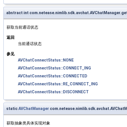
abstract int com.netease.nimlib.sdk.avchat.AVChatManager.g
获取当前通话状态
返回
当前通话状态
参见
AVChatConnectStatus::NONE
AVChatConnectStatus::CONNECT_ING
AVChatConnectStatus::CONNECTED
AVChatConnectStatus::RE_CONNECT_ING
AVChatConnectStatus::DISCONNECT
static
AVChatManager
com.netease.nimlib.sdk.avchat.AVChatM
获取抽象类具体实现对象