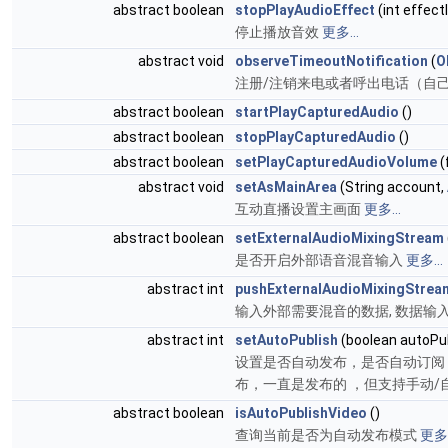
abstract boolean
stopPlayAudioEffect
(int effect
停止播放音效
更多...
abstract void
observeTimeoutNotification
(
O
注册/注销来电或者呼出电话（自
abstract boolean
startPlayCapturedAudio
()
abstract boolean
stopPlayCapturedAudio
()
abstract boolean
setPlayCapturedAudioVolume
(
abstract void
setAsMainArea
(String account,
互动直播设置主画面
更多...
abstract boolean
setExternalAudioMixingStream
是否开启外部语音混音输入
更多...
abstract int
pushExternalAudioMixingStrea
输入外部需要混音的数据, 数据
abstract int
setAutoPublish
(boolean autoPu
设置是否自动发布，是否自动订阅 
布，一直是发布的 ，但支持手动/
abstract boolean
isAutoPublishVideo
()
查询当前是否为自动发布模式
更多.