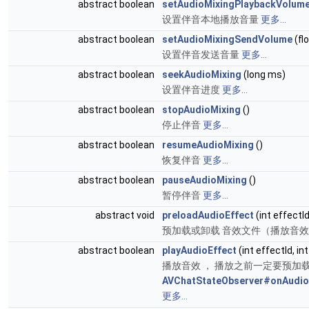
abstract boolean
setAudioMixingPlaybackVolum
设置伴音本地播放音量
更多...
abstract boolean
setAudioMixingSendVolume
(fl
设置伴音发送音量
更多...
abstract boolean
seekAudioMixing
(long ms)
设置伴音进度
更多...
abstract boolean
stopAudioMixing
()
停止伴音
更多...
abstract boolean
resumeAudioMixing
()
恢复伴音
更多...
abstract boolean
pauseAudioMixing
()
暂停伴音
更多...
abstract void
preloadAudioEffect
(int effectId
预加载或卸载 音效文件（播放音
abstract boolean
playAudioEffect
(int effectId, i
播放音效 ， 播放之前一定要预加
AVChatStateObserver#onAudioEff
更多...