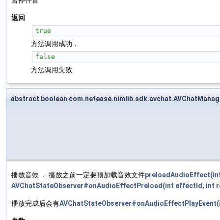
暂停伴音
返回
true
方法调用成功，
false
方法调用失败
abstract boolean com.netease.nimlib.sdk.avchat.AVChatManag
播放音效 ， 播放之前一定要预加载音效文件
preloadAudioEffect(int
AVChatStateObserver#onAudioEffectPreload(int effectId, int r
播放完成后会有
AVChatStateObserver#onAudioEffectPlayEvent(int