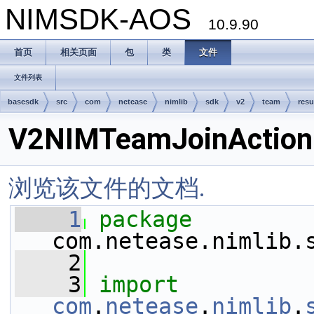
NIMSDK-AOS
10.9.90
首页
相关页面
包
类
文件
文件列表
basesdk
src
com
netease
nimlib
sdk
v2
team
resu
V2NIMTeamJoinActionI
浏览该文件的文档.
    1
package 
com.netease.nimlib.
    2
    3
import
com
.
netease
.
nimlib
.