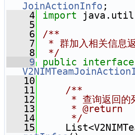
JoinActionInfo
;
    4
import
 java.util
    5
    6
/**
    7
 * 群加入相关信息
    8
 */
    9
public
i
V2NIMTeamJoinAction
   10
   11
    /**
   12
     * 查询返回的
   13
     * @return
   14
     */
   15