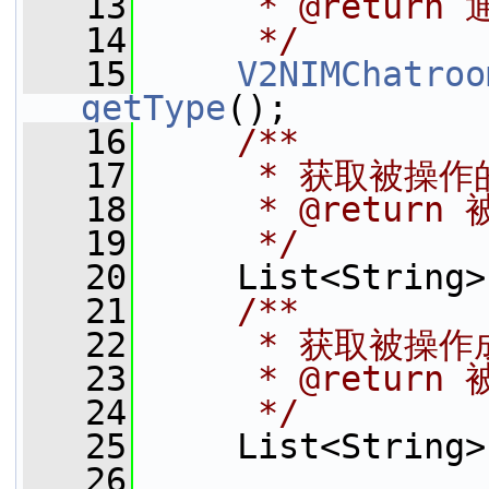
   13
     * @return
   14
     */
   15
V2NIMChatroo
getType
();
   16
    /**
   17
     * 获取被操
   18
     * @retu
   19
     */
   20
     List<String>
   21
    /**
   22
     * 获取被操
   23
     * @retu
   24
     */
   25
     List<String>
   26