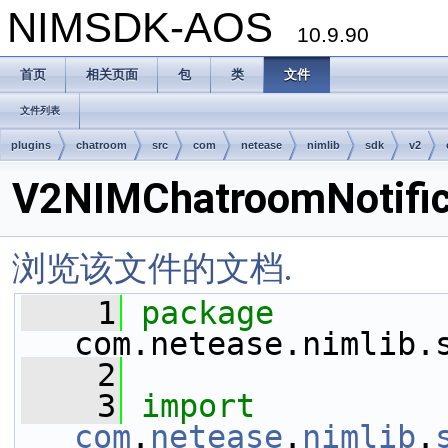
NIMSDK-AOS
10.9.90
首页
相关页面
包
类
文件
文件列表
plugins
chatroom
src
com
netease
nimlib
sdk
v2
V2NIMChatroomNotific
浏览该文件的文档.
    1
package 
com.netease.nimlib.
    2
    3
import
com
.
netease
.
nimlib
.