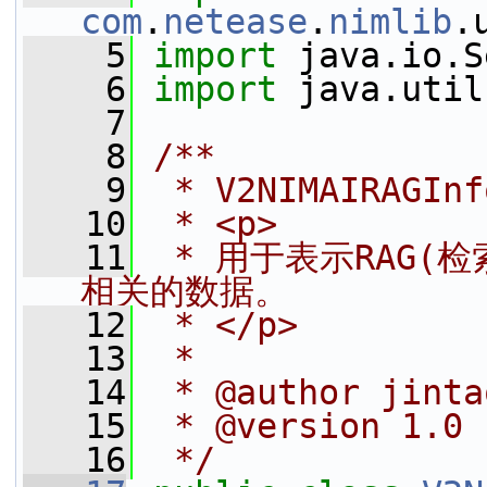
com
.
netease
.
nimlib
.
    5
import
 java.io.S
    6
import
 java.util
    7
    8
/**
    9
 * V2NIMAIRAGIn
   10
 * <p>
   11
 * 用于表示RAG
相关的数据。
   12
 * </p>
   13
 *
   14
 * @author jinta
   15
 * @version 1.0
   16
 */