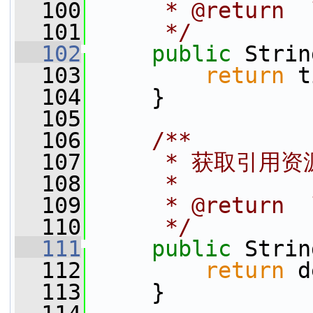
  100
     * @retur
  101
     */
  102
public
 Strin
  103
return
 t
  104
     }
  105
  106
    /**
  107
     * 获取引用
  108
     *
  109
     * @retur
  110
     */
  111
public
 Strin
  112
return
 d
  113
     }