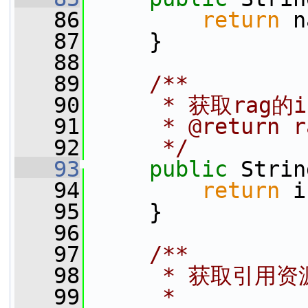
   86
return
 n
   87
     }
   88
   89
    /**
   90
     * 获取rag的i
   91
     * @return 
   92
     */
   93
public
 Strin
   94
return
 i
   95
     }
   96
   97
    /**
   98
     * 获取引用
   99
     *