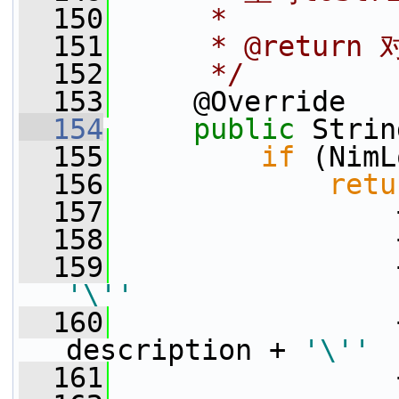
  150
     *
  151
     * @retu
  152
     */
  153
     @Override
  154
public
 Strin
  155
if
 (NimL
  156
retu
  157
                 
  158
                 
  159
                 
'\''
  160
                 
description + 
'\''
  161
                 