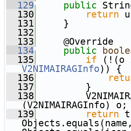
  129
public
 Strin
  130
return
 u
  131
     }
  132
  133
     @Override
  134
public
boole
  135
if
V2NIMAIRAGInfo
)) {
  136
retu
  137
         }
  138
         V2NIMAIR
(V2NIMAIRAGInfo) o;
  139
return
 t
Objects.equals(name,