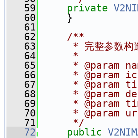
   59
private
V2NI
   60
     }
   61
   62
    /**
   63
     * 完整参数
   64
     *
   65
     * @param 
   66
     * @param i
   67
     * @param
   68
     * @param 
   69
     * @param
   70
     * @param
   71
     */
   72
public
V2NIM