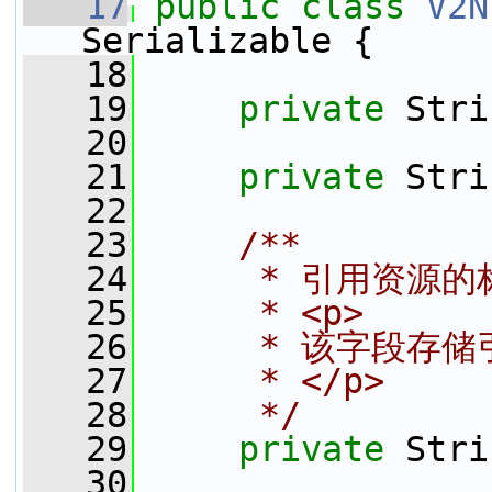
   17
public
class 
V2N
Serializable {
   18
   19
private
 Stri
   20
   21
private
 Stri
   22
   23
    /**
   24
     * 引用资源的
   25
     * <p>
   26
     * 该字段
   27
     * </p>
   28
     */
   29
private
 Stri
   30