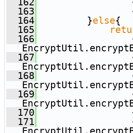
  162
                 
  163
                 
  164
         }
else
{
  165
retu
  166
                 
EncryptUtil.encrypt
  167
                 
EncryptUtil.encrypt
  168
                 
EncryptUtil.encrypt
  169
                 
EncryptUtil.encrypt
  170
                 
  171
                 
EncryptUtil.encrypt