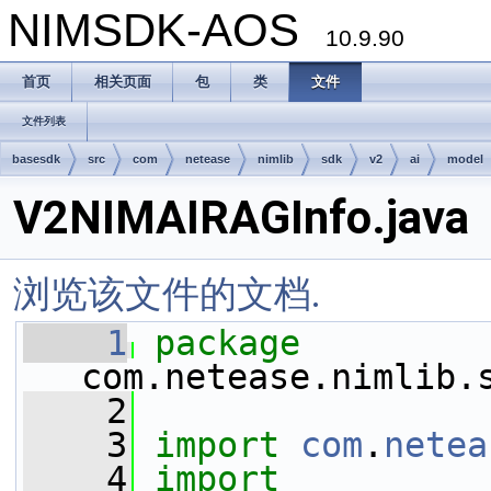
NIMSDK-AOS
10.9.90
首页
相关页面
包
类
文件
文件列表
basesdk
src
com
netease
nimlib
sdk
v2
ai
model
V2NIMAIRAGInfo.java
浏览该文件的文档.
    1
package 
com.netease.nimlib.
    2
    3
import
com
.
netea
    4
import