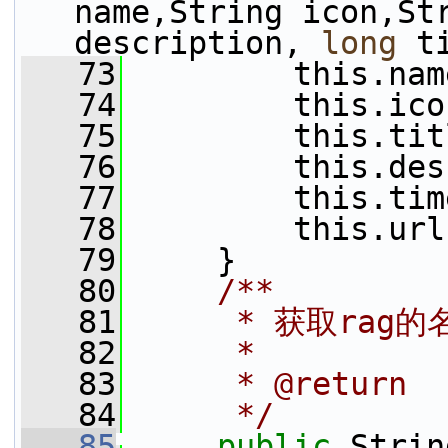
name,String icon,Str
description, 
long
 t
   73
         this.nam
   74
         this.ico
   75
         this.tit
   76
         this.des
   77
         this.tim
   78
         this.url
   79
     }
   80
    /**
   81
     * 获取rag的
   82
     *
   83
     * @return
   84
     */
   85
public
 Strin