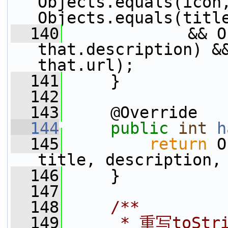
Objects.equals(icon,
Objects.equals(titl
  140
             && O
that.description) &&
that.url);
  141
     }
  142
  143
     @Override
  144
public
int
h
  145
return
 O
title, description,
  146
     }
  147
  148
    /**
  149
     * 重写toS