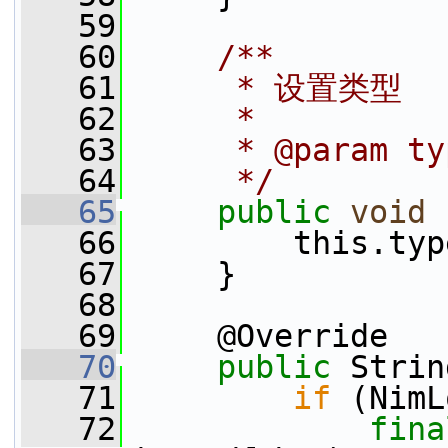
   59
   60
    /**
   61
     * 设置类型
   62
     *
   63
     * @param t
   64
     */
   65
public
void
   66
         this.typ
   67
     }
   68
   69
     @Override
   70
public
 Strin
   71
if
 (NimL
   72
fina