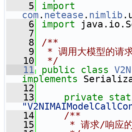
    5
import
com
.
netease
.
nimlib
.
    6
import
 java.io.S
    7
    8
/**
    9
 * 调用大模型的请
   10
 */
   11
public
class 
V2N
implements
 Serializ
   12
   13
private
stat
"V2NIMAIModelCallCo
   14
    /**
   15
     * 请求/响