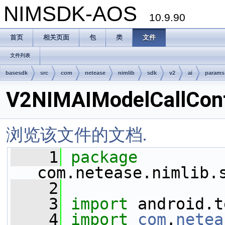
NIMSDK-AOS
10.9.90
首页
相关页面
包
类
文件
文件列表
basesdk
src
com
netease
nimlib
sdk
v2
ai
params
V2NIMAIModelCallCont
浏览该文件的文档.
    1
package 
com.netease.nimlib.
    2
    3
import
 android.t
    4
import
com
.
netea