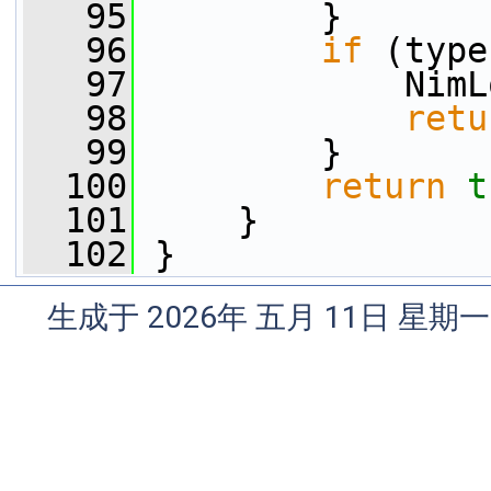
   95
         }
   96
if
 (type
   97
             NimL
   98
retu
   99
         }
  100
return
t
  101
     }
  102
 }
生成于 2026年 五月 11日 星期一 0