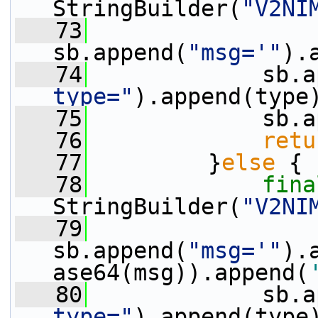
StringBuilder(
"V2NI
   73
sb.append(
"msg='"
).
   74
             sb.a
type="
).append(type
   75
             sb.a
   76
retu
   77
         }
else
 {
   78
fina
StringBuilder(
"V2NI
   79
sb.append(
"msg='"
).
ase64(msg)).append(
   80
             sb.a
type="
).append(type