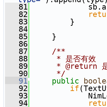
   81
             sb.a
   82
retu
   83
         }
   84
   85
     }
   86
   87
    /**
   88
     * 是否有效
   89
     * @return
   90
     */
   91
public
boole
   92
if
(TextU
   93
             NimL
   94
retu