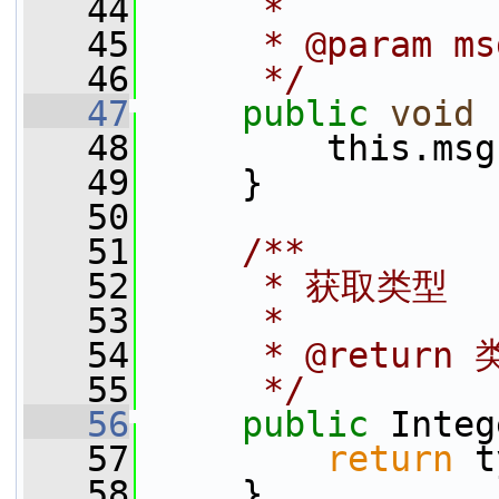
   44
     *
   45
     * @param
   46
     */
   47
public
void
   48
         this.msg
   49
     }
   50
   51
    /**
   52
     * 获取类型
   53
     *
   54
     * @return
   55
     */
   56
public
 Integ
   57
return
 t
   58
     }