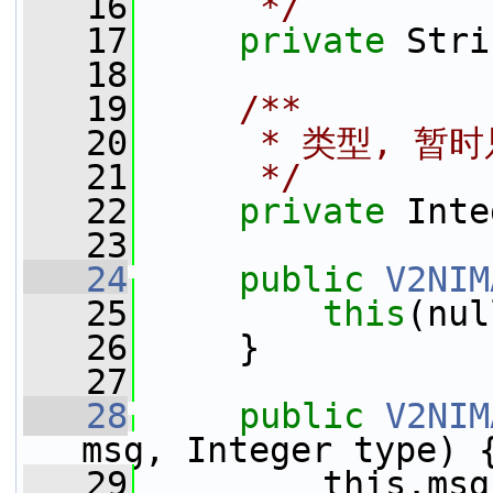
   16
     */
   17
private
 Stri
   18
   19
    /**
   20
     * 类型, 
   21
     */
   22
private
 Inte
   23
   24
public
V2NIM
   25
this
(nul
   26
     }
   27
   28
public
V2NIM
msg, Integer type) 
   29
         this.msg