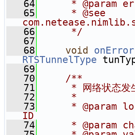
   64
     * @param e
   65
     * @see 
com.netease.nimlib.
   66
     */
   67
   68
void
onError
RTSTunnelType
 tunTy
   69
   70
    /**
   71
     * 网络状态
   72
     *
   73
     * @param lo
ID
   74
     * @param 
   75
     * @param 