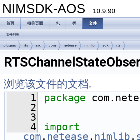
NIMSDK-AOS
10.9.90
首页
相关页面
包
类
文件
文件列表
plugins
rts
src
com
netease
nimlib
sdk
rts
RTSChannelStateObserv
浏览该文件的文档.
    1
package 
com.nete
    2
    3
    4
import
com
.
netease
.
nimlib
.