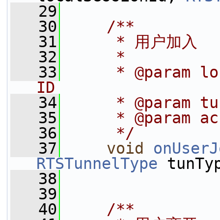
   29
   30
    /**
   31
     * 用户加入
   32
     *
   33
     * @param lo
ID
   34
     * @param 
   35
     * @param 
   36
     */
   37
void
onUserJ
RTSTunnelType
 tunTy
   38
   39
   40
    /**