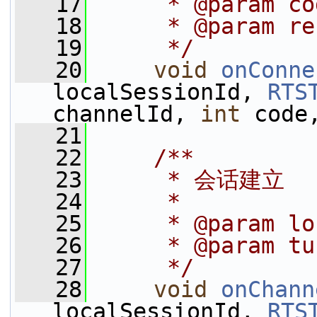
   17
     * @param
   18
     * @param
   19
     */
   20
void
onConne
localSessionId, 
RTS
channelId, 
int
 code
   21
   22
    /**
   23
     * 会话建立
   24
     *
   25
     * @param lo
   26
     * @param tu
   27
     */
   28
void
onChann
localSessionId, 
RTS