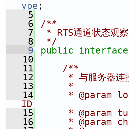
ype
;
    5
    6
/**
    7
 * RTS通道状态观
    8
 */
    9
public
interface
   10
   11
    /**
   12
     * 与服务器
   13
     *
   14
     * @param lo
ID
   15
     * @param 
   16
     * @param