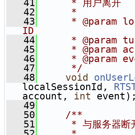
   41
     * 用户离开
   42
     *
   43
     * @param lo
ID
   44
     * @param 
   45
     * @param 
   46
     * @param ev
   47
     */
   48
void
onUserL
localSessionId, 
RTS
account, 
int
 event)
   49
   50
    /**
   51
     * 与服务器
   52
     *