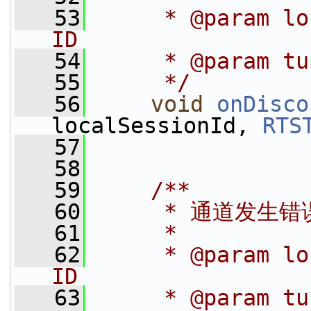
   53
     * @param lo
ID
   54
     * @param 
   55
     */
   56
void
onDisco
localSessionId, 
RTS
   57
   58
   59
    /**
   60
     * 通道发生错
   61
     *
   62
     * @param lo
ID
   63
     * @param 