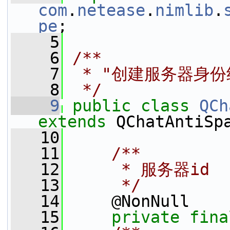
com
.
netease
.
nimlib
.
pe
;
    5
    6
/**
    7
 * "创建服务器身
    8
 */
    9
public
class 
QCh
extends
 QChatAntiSp
   10
   11
    /**
   12
     * 服务器id
   13
     */
   14
     @NonNull
   15
private
fina