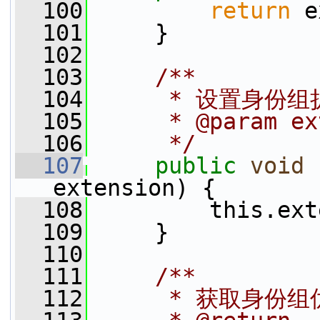
  100
return
 e
  101
     }
  102
  103
    /**
  104
     * 设置身份
  105
     * @param ex
  106
     */
  107
public
void
extension) {
  108
         this.ext
  109
     }
  110
  111
    /**
  112
     * 获取身份