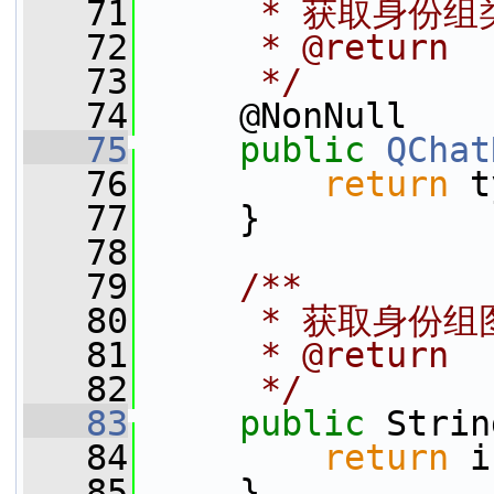
   71
     * 获取身份组
   72
     * @return
   73
     */
   74
     @NonNull
   75
public
QChat
   76
return
 t
   77
     }
   78
   79
    /**
   80
     * 获取身份组
   81
     * @return
   82
     */
   83
public
 Strin
   84
return
 i
   85
     }