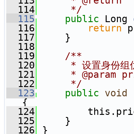
  113
     * @return
  114
     */
  115
public
 Long 
  116
return
 p
  117
     }
  118
  119
    /**
  120
     * 设置身份
  121
     * @param pr
  122
     */
  123
public
void
{
  124
         this.pri
  125
     }
  126
 }