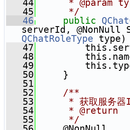
   44
     * @param 
   45
     */
   46
public
QChat
QChatRoleType
 type)
   47
         this.ser
   48
         this.nam
   49
         this.typ
   50
     }
   51
   52
    /**
   53
     * 获取服务器
   54
     * @return
   55
     */
   56
     @NonNull