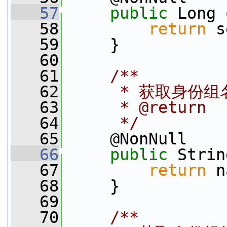
   57
public
 Long 
   58
return
 s
   59
     }
   60
   61
    /**
   62
     * 获取身份组
   63
     * @return
   64
     */
   65
     @NonNull
   66
public
 Strin
   67
return
 n
   68
     }
   69
   70
    /**