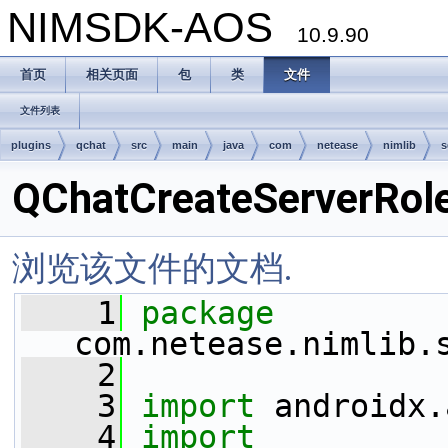
NIMSDK-AOS
10.9.90
首页
相关页面
包
类
文件
文件列表
plugins
qchat
src
main
java
com
netease
nimlib
s
QChatCreateServerRol
浏览该文件的文档.
    1
package 
com.netease.nimlib.
    2
    3
import
 androidx.
    4
import