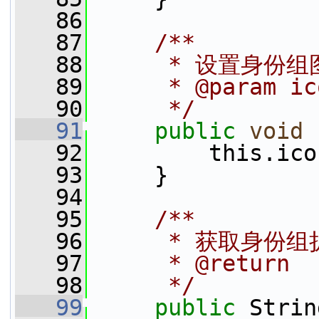
   86
   87
    /**
   88
     * 设置身份组
   89
     * @param ic
   90
     */
   91
public
void
   92
         this.ico
   93
     }
   94
   95
    /**
   96
     * 获取身份
   97
     * @return
   98
     */
   99
public
 Strin