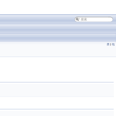
类
|
包