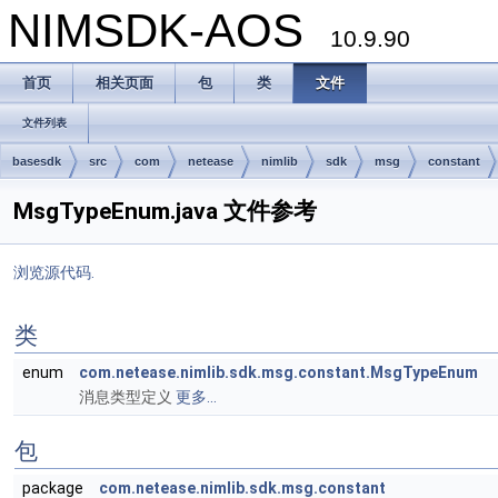
NIMSDK-AOS
10.9.90
首页
相关页面
包
类
文件
文件列表
basesdk
src
com
netease
nimlib
sdk
msg
constant
MsgTypeEnum.java 文件参考
浏览源代码.
类
enum
com.netease.nimlib.sdk.msg.constant.MsgTypeEnum
消息类型定义
更多...
包
package
com.netease.nimlib.sdk.msg.constant