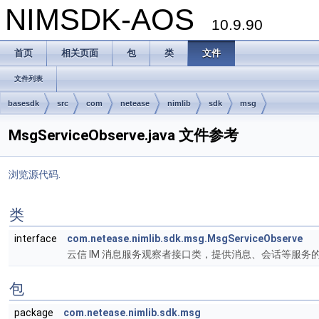
NIMSDK-AOS
10.9.90
首页
相关页面
包
类
文件
文件列表
basesdk
src
com
netease
nimlib
sdk
msg
MsgServiceObserve.java 文件参考
浏览源代码.
类
interface
com.netease.nimlib.sdk.msg.MsgServiceObserve
云信 IM 消息服务观察者接口类，提供消息、会话等服务
包
package
com.netease.nimlib.sdk.msg