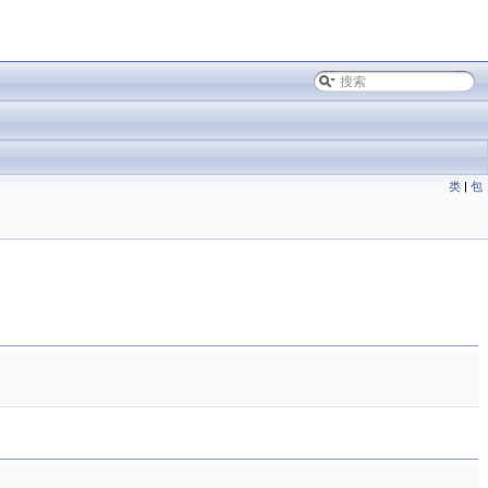
类
|
包