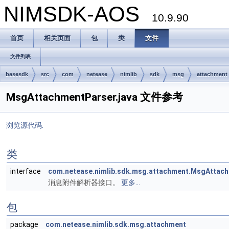
NIMSDK-AOS
10.9.90
首页
相关页面
包
类
文件
文件列表
basesdk
src
com
netease
nimlib
sdk
msg
attachment
MsgAttachmentParser.java 文件参考
浏览源代码.
类
interface
com.netease.nimlib.sdk.msg.attachment.MsgAttac
消息附件解析器接口。
更多...
包
package
com.netease.nimlib.sdk.msg.attachment