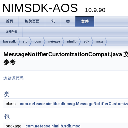
NIMSDK-AOS
10.9.90
首页
相关页面
包
类
文件
文件列表
basesdk
src
com
netease
nimlib
sdk
msg
MessageNotifierCustomizationCompat.java
参考
浏览源代码.
类
class
com.netease.nimlib.sdk.msg.MessageNotifierCustomi
包
package
com.netease.nimlib.sdk.msg