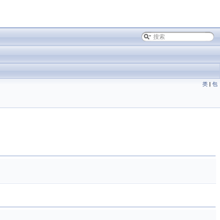
类
|
包