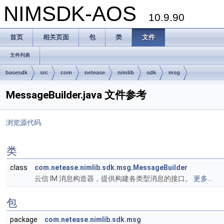
NIMSDK-AOS
10.9.90
首页
相关页面
包
类
文件
文件列表
basesdk
src
com
netease
nimlib
sdk
msg
MessageBuilder.java 文件参考
浏览源代码.
类
class
com.netease.nimlib.sdk.msg.MessageBuilder
云信 IM 消息构造器，提供构建各类型消息的接口。
更多...
包
package
com.netease.nimlib.sdk.msg