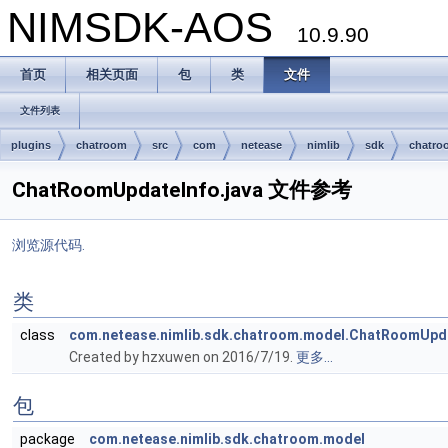
NIMSDK-AOS
10.9.90
首页
相关页面
包
类
文件
文件列表
plugins
chatroom
src
com
netease
nimlib
sdk
chatro
ChatRoomUpdateInfo.java 文件参考
浏览源代码.
类
class
com.netease.nimlib.sdk.chatroom.model.ChatRoomUpd
Created by hzxuwen on 2016/7/19.
更多...
包
package
com.netease.nimlib.sdk.chatroom.model