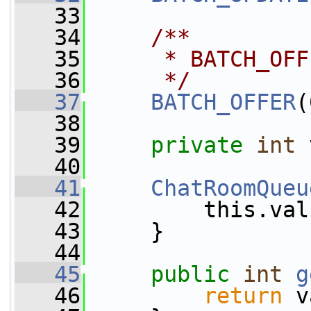
   33
   34
    /**
   35
     * BATCH_
   36
     */
   37
BATCH_OFFER
(
   38
   39
private
int
 
   40
   41
ChatRoomQueu
   42
         this.val
   43
     }
   44
   45
public
int
g
   46
return
 v