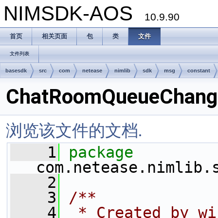
NIMSDK-AOS
10.9.90
首页
相关页面
包
类
文件
文件列表
basesdk
src
com
netease
nimlib
sdk
msg
constant
ChatRoomQueueChange
浏览该文件的文档.
    1
package 
com.netease.nimlib.
    2
    3
/**
    4
 * Created by wi