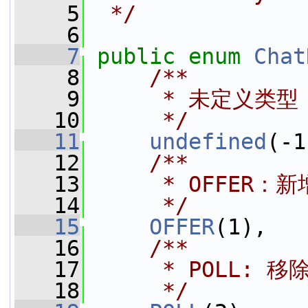
    5
 */
    6
    7
public
enum
Chat
    8
    /**
    9
     * 未定义类型
   10
     */
   11
undefined
(-1
   12
    /**
   13
     * OFFER
   14
     */
   15
OFFER
(1),
   16
    /**
   17
     * POLL: 
   18
     */