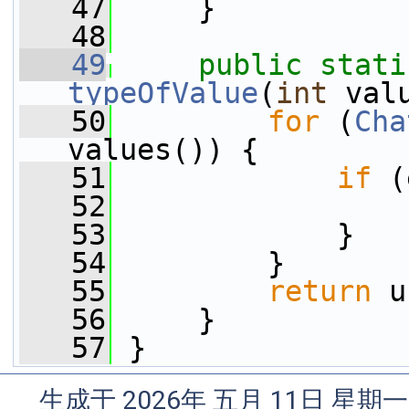
   47
     }
   48
   49
public
stati
typeOfValue
(
int
 val
   50
for
 (
Cha
values()) {
   51
if
 (
   52
   53
             }
   54
         }
   55
return
 u
   56
     }
   57
 }
生成于 2026年 五月 11日 星期一 0