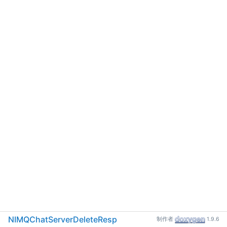
NIMQChatServerDeleteResp
制作者
1.9.6