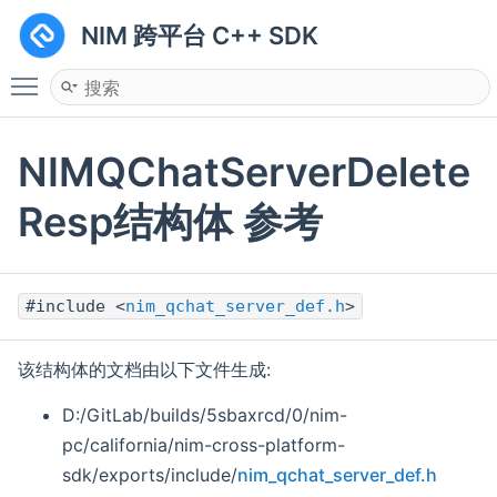
NIM 跨平台 C++ SDK
Toggle main menu visibility
NIMQChatServerDelete
Resp结构体 参考
#include <
nim_qchat_server_def.h
>
该结构体的文档由以下文件生成:
D:/GitLab/builds/5sbaxrcd/0/nim-
pc/california/nim-cross-platform-
sdk/exports/include/
nim_qchat_server_def.h